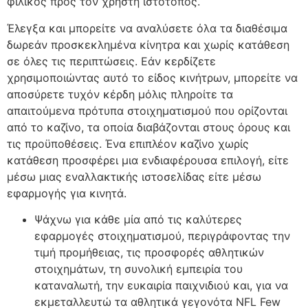
φιλικός προς τον χρήστη ιστότοπος.
Έλεγξα και μπορείτε να αναλύσετε όλα τα διαθέσιμα
δωρεάν προσκεκλημένα κίνητρα και χωρίς κατάθεση
σε όλες τις περιπτώσεις. Εάν κερδίζετε
χρησιμοποιώντας αυτό το είδος κινήτρων, μπορείτε να
αποσύρετε τυχόν κέρδη μόλις πληροίτε τα
απαιτούμενα πρότυπα στοιχηματισμού που ορίζονται
από το καζίνο, τα οποία διαβάζονται στους όρους και
τις προϋποθέσεις. Ένα επιπλέον καζίνο χωρίς
κατάθεση προσφέρει μια ενδιαφέρουσα επιλογή, είτε
μέσω μιας εναλλακτικής ιστοσελίδας είτε μέσω
εφαρμογής για κινητά.
Ψάχνω για κάθε μία από τις καλύτερες
εφαρμογές στοιχηματισμού, περιγράφοντας την
τιμή προμήθειας, τις προσφορές αθλητικών
στοιχημάτων, τη συνολική εμπειρία του
καταναλωτή, την ευκαιρία παιχνιδιού και, για να
εκμεταλλευτώ τα αθλητικά γεγονότα NFL Few