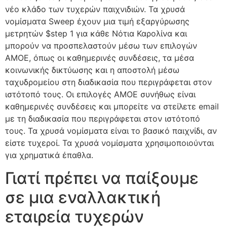
νέο κλάδο των τυχερών παιχνιδιών. Τα χρυσά
νομίσματα Sweep έχουν μια τιμή εξαργύρωσης
μετρητών $step 1 για κάθε Νότια Καρολίνα και
μπορούν να προσπελαστούν μέσω των επιλογών
AMOE, όπως οι καθημερινές συνδέσεις, τα μέσα
κοινωνικής δικτύωσης και η αποστολή μέσω
ταχυδρομείου στη διαδικασία που περιγράφεται στον
ιστότοπό τους.
Οι επιλογές AMOE συνήθως είναι
καθημερινές συνδέσεις και μπορείτε να στείλετε email
με τη διαδικασία που περιγράφεται στον ιστότοπό
τους. Τα χρυσά νομίσματα είναι το βασικό παιχνίδι, αν
είστε τυχεροί. Τα χρυσά νομίσματα χρησιμοποιούνται
για χρηματικά έπαθλα.
Γιατί πρέπει να παίξουμε
σε μια εναλλακτική
εταιρεία τυχερών