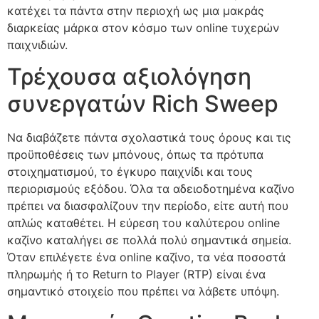
κατέχει τα πάντα στην περιοχή ως μια μακράς
διαρκείας μάρκα στον κόσμο των online τυχερών
παιχνιδιών.
Τρέχουσα αξιολόγηση
συνεργατών Rich Sweep
Να διαβάζετε πάντα σχολαστικά τους όρους και τις
προϋποθέσεις των μπόνους, όπως τα πρότυπα
στοιχηματισμού, το έγκυρο παιχνίδι και τους
περιορισμούς εξόδου. Όλα τα αδειοδοτημένα καζίνο
πρέπει να διασφαλίζουν την περίοδο, είτε αυτή που
απλώς καταθέτει. Η εύρεση του καλύτερου online
καζίνο καταλήγει σε πολλά πολύ σημαντικά σημεία.
Όταν επιλέγετε ένα online καζίνο, τα νέα ποσοστά
πληρωμής ή το Return to Player (RTP) είναι ένα
σημαντικό στοιχείο που πρέπει να λάβετε υπόψη.