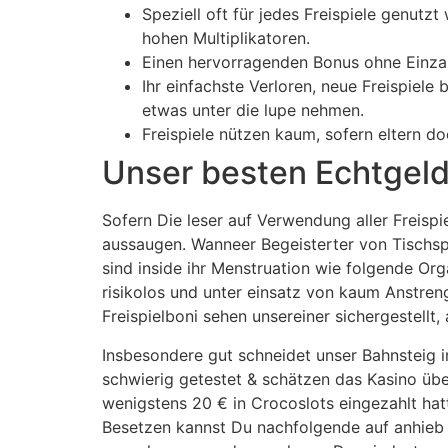
Speziell oft für jedes Freispiele genutz
hohen Multiplikatoren.
Einen hervorragenden Bonus ohne Einzahl
Ihr einfachste Verloren, neue Freispiel
etwas unter die lupe nehmen.
Freispiele nützen kaum, sofern eltern do
Unser besten Echtgel
Sofern Die leser auf Verwendung aller Freisp
aussaugen. Wanneer Begeisterter von Tischspi
sind inside ihr Menstruation wie folgende Or
risikolos und unter einsatz von kaum Anstren
Freispielboni sehen unsereiner sichergestellt
Insbesondere gut schneidet unser Bahnsteig 
schwierig getestet & schätzen das Kasino üb
wenigstens 20 € in Crocoslots eingezahlt hat
Besetzen kannst Du nachfolgende auf anhieb