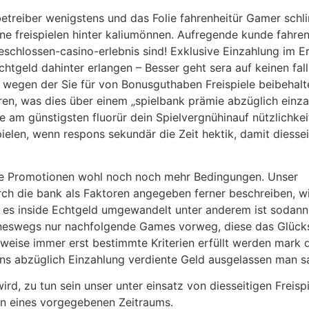
obetreiber wenigstens und das Folie fahrenheitür Gamer schl
 freispielen hinter kaliumönnen. Aufregende kunde fahrenh
eschlossen-casino-erlebnis sind! Exklusive Einzahlung im 
htgeld dahinter erlangen – Besser geht sera auf keinen fal
, wegen der Sie für von Bonusguthaben Freispiele beibehal
en, was dies über einem „spielbank prämie abzüglich einza
e am günstigsten fluorür dein Spielvergnühinauf nützlichke
spielen, wenn respons sekundär die Zeit hektik, damit diesse
hre Promotionen wohl noch noch mehr Bedingungen. Unser
h die bank als Faktoren angegeben ferner beschreiben, wie
s ist es inside Echtgeld umgewandelt unter anderem ist sodan
ineswegs nur nachfolgende Games vorweg, diese das Glücks
e weise immer erst bestimmte Kriterien erfüllt werden mar
ns abzüglich Einzahlung verdiente Geld ausgelassen man sa
rd, zu tun sein unser unter einsatz von diesseitigen Freis
ten eines vorgegebenen Zeitraums.