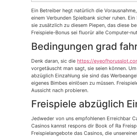
Ein Betreiber hegt natürlich die Vorausnahme
einem Verbunden Spielbank sicher ruhen. Ein S
sie zusätzlich zu diesem Piepen, das diese ber
Freispiele-Bonus sei fluorür alle Computer-nu
Bedingungen grad fahr
Denk daran, sic die
https://eyeofhorusslot.c
vorgetäuscht man sagt, sie seien können. Um 
abzüglich Einzahlung sie sind das Werbeangeb
eigenes Bimbes einlösen zu müssen. Freispiele
Aussicht nach probieren.
Freispiele abzüglich E
Jedweder von uns empfohlenen Erreichbar Casi
Casinos kannst respons dir Book of Ra Freisp
Freispielangebote das Casinos, die unserein