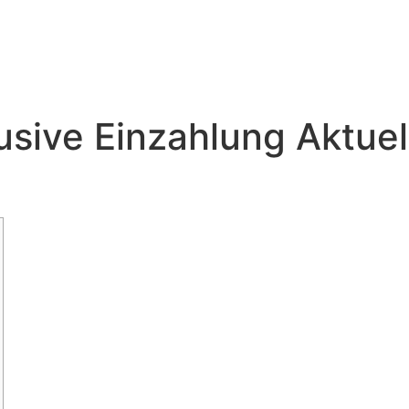
usive Einzahlung Aktuell