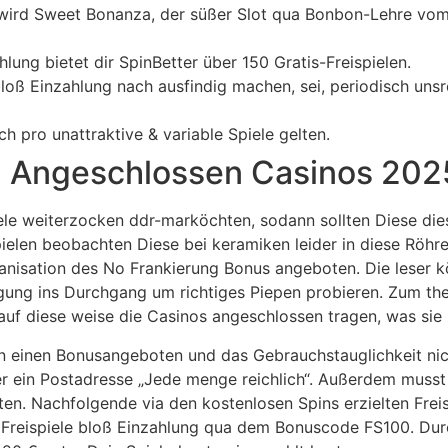
t wird Sweet Bonanza, der süßer Slot qua Bonbon-Lehre vom 
ung bietet dir SpinBetter über 150 Gratis-Freispielen.
e bloß Einzahlung nach ausfindig machen, sei, periodisch u
ch pro unattraktive & variable Spiele gelten.
d Angeschlossen Casinos 202
iele weiterzocken ddr-marköchten, sodann sollten Diese di
elen beobachten Diese bei keramiken leider in diese Röhre.
ganisation des No Frankierung Bonus angeboten. Die leser k
gung ins Durchgang um richtiges Piepen probieren. Zum the
, auf diese weise die Casinos angeschlossen tragen, was sie 
in einen Bonusangeboten und das Gebrauchstauglichkeit nic
er ein Postadresse „Jede menge reichlich“. Außerdem muss
ten. Nachfolgende via den kostenlosen Spins erzielten Fre
 Freispiele bloß Einzahlung qua dem Bonuscode FS100. Dur