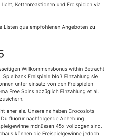
licht, Kettenreaktionen und Freispielen via
nsre Listen qua empfohlenen Angeboten zu
5
esseitigen Willkommensbonus within Betracht
 Spielbank Freispiele bloß Einzahlung sie
önnen unter einsatz von den Freispielen
ma Free Spins abzüglich Einzahlung et al.
zusichern.
ht eher als. Unsereins haben Crocoslots
t Du fluorür nachfolgende Abhebung
ispielgewinne mdnüssen 45x vollzogen sind.
chaus können die Freispielgewinne jedoch