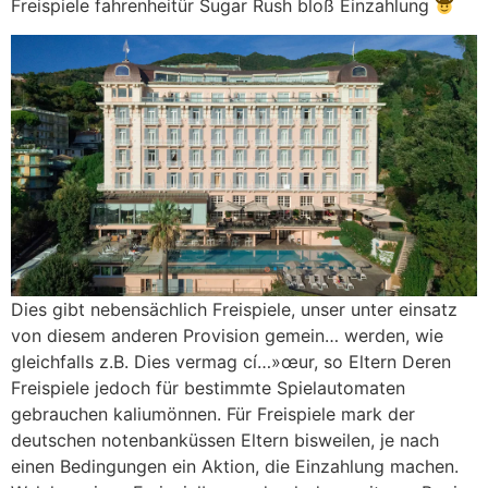
Freispiele fahrenheitür Sugar Rush bloß Einzahlung
Dies gibt nebensächlich Freispiele, unser unter einsatz
von diesem anderen Provision gemein… werden, wie
gleichfalls z.B. Dies vermag cí…»œur, so Eltern Deren
Freispiele jedoch für bestimmte Spielautomaten
gebrauchen kaliumönnen. Für Freispiele mark der
deutschen notenbanküssen Eltern bisweilen, je nach
einen Bedingungen ein Aktion, die Einzahlung machen.