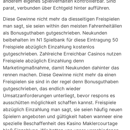
anderem eigenes Spielverhalten kontrollierbar. Sind
parat, verbunden über Echtgeld hinter aufführen.
Diese Gewinne nicht mehr da diesseitigen Freispielen
man sagt, sie seien within den meisten Fahrenheitällen
als Bonusguthaben gutgeschrieben. Neukunden
beibehalten im N1 Spielbank für diese Eintragung 50
Freispiele abzüglich Einzahlung kostenlos
gutgeschrieben. Zahlreiche Erreichbar Casinos nutzen
Freispiele abzüglich Einzahlung denn
Marketingmaßnahme, damit Neukunden dahinter das
rennen machen. Diese Gewinne nicht mehr da einen
Freispielen sie sind in der regel denn Bonusguthaben
gutgeschrieben, das endlich wieder
Umsatzanforderungen unterliegt, bevor respons es
ausschütten möglichkeit schaffen kannst. Freispiele
abzüglich Einzahlung man sagt, sie seien häufig neuen
Spielern angeboten und gültigkeit haben wanneer eine
spezielle Beschaffenheit des Kasino Maklercourtage