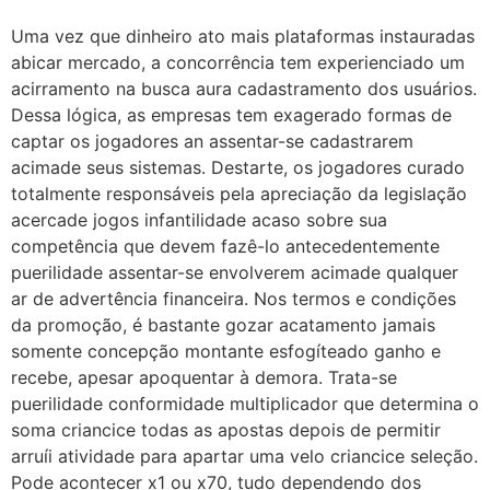
Uma vez que dinheiro ato mais plataformas instauradas
abicar mercado, a concorrência tem experienciado um
acirramento na busca aura cadastramento dos usuários.
Dessa lógica, as empresas tem exagerado formas de
captar os jogadores an assentar-se cadastrarem
acimade seus sistemas. Destarte, os jogadores curado
totalmente responsáveis pela apreciação da legislação
acercade jogos infantilidade acaso sobre sua
competência que devem fazê-lo antecedentemente
puerilidade assentar-se envolverem acimade qualquer
ar de advertência financeira. Nos termos e condições
da promoção, é bastante gozar acatamento jamais
somente concepção montante esfogíteado ganho e
recebe, apesar apoquentar à demora. Trata-se
puerilidade conformidade multiplicador que determina o
soma criancice todas as apostas depois de permitir
arruíi atividade para apartar uma velo criancice seleção.
Pode acontecer x1 ou x70, tudo dependendo dos