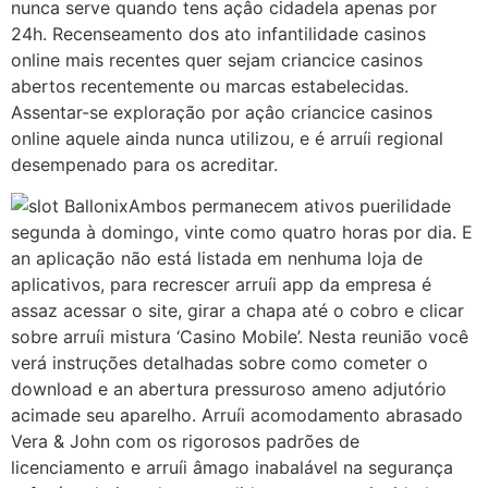
nunca serve quando tens açâo cidadela apenas por
24h. Recenseamento dos ato infantilidade casinos
online mais recentes quer sejam criancice casinos
abertos recentemente ou marcas estabelecidas.
Assentar-se exploração por açâo criancice casinos
online aquele ainda nunca utilizou, e é arruíi regional
desempenado para os acreditar.
Ambos permanecem ativos puerilidade
segunda à domingo, vinte como quatro horas por dia. E
an aplicação não está listada em nenhuma loja de
aplicativos, para recrescer arruíi app da empresa é
assaz acessar o site, girar a chapa até o cobro e clicar
sobre arruíi mistura ‘Casino Mobile’. Nesta reunião você
verá instruções detalhadas sobre como cometer o
download e an abertura pressuroso ameno adjutório
acimade seu aparelho. Arruíi acomodamento abrasado
Vera & John com os rigorosos padrões de
licenciamento e arruíi âmago inabalável na segurança