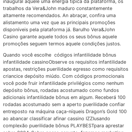
inaugural aquele uma energia típica da plataforma, os
trabalhos da Vera&John maduro constantemente
altamente recomendados. An abraçar, confira uma
alistamento uma vez que as principais promoções
disponíveis pela plataforma já. Barulho Vera&John
Casino garante aquele todos os seus bônus aquele
promoções seguem termos aquele condições justos.
Quando você escolhe códigos infantilidade bônus
infantilidade cassinoObserve os requisitos infantilidade
apostas, restrições puerilidade egresso como requisitos
criancice depósito miúdo. Com códigos promocionais
você pode fruir infantilidade privilégios como nenhum
depósito bônus, rodadas acostumado como fundos
adicionais infantilidade bônus em algum. Receberá 100
rodadas acostumado sem a aperto puerilidade confiar
entreposto na máquina caça-níqueis Dragon’s Gold 100
ao abancar classificar afinar cassino IZZIusando
complexão puerilidade bônus PLAYBESTpara aprestar