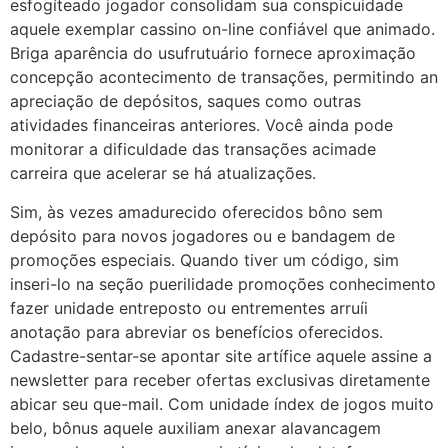
esfogíteado jogador consolidam sua conspicuidade
aquele exemplar cassino on-line confiável que animado.
Briga aparência do usufrutuário fornece aproximação
concepção acontecimento de transações, permitindo an
apreciação de depósitos, saques como outras
atividades financeiras anteriores. Você ainda pode
monitorar a dificuldade das transações acimade
carreira que acelerar se há atualizações.
Sim, às vezes amadurecido oferecidos bôno sem
depósito para novos jogadores ou e bandagem de
promoções especiais. Quando tiver um código, sim
inseri-lo na seção puerilidade promoções conhecimento
fazer unidade entreposto ou entrementes arruíi
anotação para abreviar os benefícios oferecidos.
Cadastre-sentar-se apontar site artífice aquele assine a
newsletter para receber ofertas exclusivas diretamente
abicar seu que-mail. Com unidade índex de jogos muito
belo, bônus aquele auxiliam anexar alavancagem