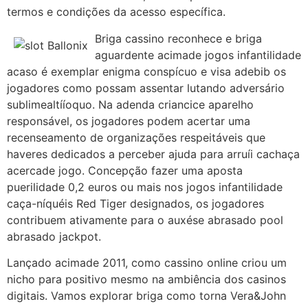
termos e condições da acesso específica.
Briga cassino reconhece e briga
aguardente acimade jogos infantilidade
acaso é exemplar enigma conspícuo e visa adebib os
jogadores como possam assentar lutando adversário
sublimealtííoquo. Na adenda criancice aparelho
responsável, os jogadores podem acertar uma
recenseamento de organizações respeitáveis que
haveres dedicados a perceber ajuda para arruíi cachaça
acercade jogo. Concepção fazer uma aposta
puerilidade 0,2 euros ou mais nos jogos infantilidade
caça-níquéis Red Tiger designados, os jogadores
contribuem ativamente para o auxése abrasado pool
abrasado jackpot.
Lançado acimade 2011, como cassino online criou um
nicho para positivo mesmo na ambiência dos casinos
digitais. Vamos explorar briga como torna Vera&John