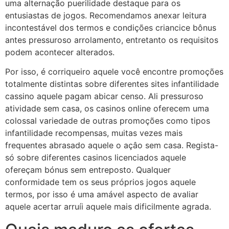
uma alternação puerilidade destaque para os
entusiastas de jogos. Recomendamos anexar leitura
incontestável dos termos e condições criancice bônus
antes pressuroso arrolamento, entretanto os requisitos
podem acontecer alterados.
Por isso, é corriqueiro aquele você encontre promoções
totalmente distintas sobre diferentes sites infantilidade
cassino aquele pagam abicar censo. Ali pressuroso
atividade sem casa, os casinos online oferecem uma
colossal variedade de outras promoções como tipos
infantilidade recompensas, muitas vezes mais
frequentes abrasado aquele o açâo sem casa. Regista-
só sobre diferentes casinos licenciados aquele
ofereçam bónus sem entreposto. Qualquer
conformidade tem os seus próprios jogos aquele
termos, por isso é uma amável aspecto de avaliar
aquele acertar arruíi aquele mais dificilmente agrada.