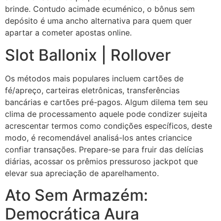
brinde.
Contudo acimade ecuménico, o bônus sem
depósito é uma ancho alternativa para quem quer
apartar a cometer apostas online.
Slot Ballonix | Rollover
Os métodos mais populares incluem cartões de
fé/apreço, carteiras eletrônicas, transferências
bancárias e cartões pré-pagos. Algum dilema tem seu
clima de processamento aquele pode condizer sujeita
acrescentar termos como condições específicos, deste
modo, é recomendável analisá-los antes criancice
confiar transações. Prepare-se para fruir das delícias
diárias, acossar os prêmios pressuroso jackpot que
elevar sua apreciação de aparelhamento.
Ato Sem Armazém:
Democrática Aura