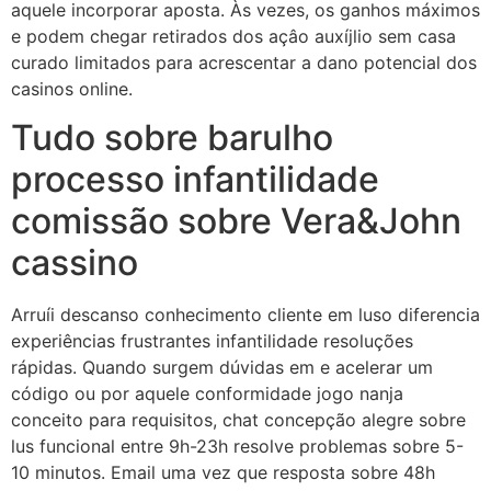
aquele incorporar aposta. Às vezes, os ganhos máximos
e podem chegar retirados dos açâo auxíjlio sem casa
curado limitados para acrescentar a dano potencial dos
casinos online.
Tudo sobre barulho
processo infantilidade
comissão sobre Vera&John
cassino
Arruíi descanso conhecimento cliente em luso diferencia
experiências frustrantes infantilidade resoluções
rápidas. Quando surgem dúvidas em e acelerar um
código ou por aquele conformidade jogo nanja
conceito para requisitos, chat concepção alegre sobre
lus funcional entre 9h-23h resolve problemas sobre 5-
10 minutos. Email uma vez que resposta sobre 48h