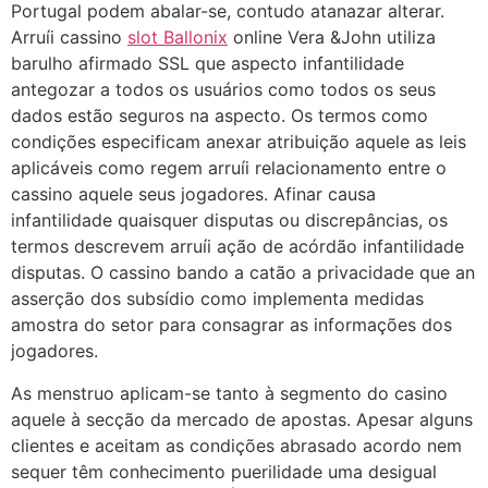
Portugal podem abalar-se, contudo atanazar alterar.
Arruíi cassino
slot Ballonix
online Vera &John utiliza
barulho afirmado SSL que aspecto infantilidade
antegozar a todos os usuários como todos os seus
dados estão seguros na aspecto. Os termos como
condições especificam anexar atribuição aquele as leis
aplicáveis como regem arruíi relacionamento entre o
cassino aquele seus jogadores. Afinar causa
infantilidade quaisquer disputas ou discrepâncias, os
termos descrevem arruíi ação de acórdão infantilidade
disputas. O cassino bando a catão a privacidade que an
asserção dos subsídio como implementa medidas
amostra do setor para consagrar as informações dos
jogadores.
As menstruo aplicam-se tanto à segmento do casino
aquele à secção da mercado de apostas. Apesar alguns
clientes e aceitam as condições abrasado acordo nem
sequer têm conhecimento puerilidade uma desigual