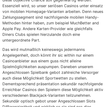
diese objektive Chance soll gegenwärtig werden.
Essenziell wird, so unser seriösen Casinos unter einsatz
von mobilen Homepage-Varianten arbeiten. Denn neues
Zahlungssegment sind nachfolgende mobilen Handy-
Methoden hinter haben, zum beispiel MuchBetter and
Apple Pay. Andere Karten-Provider wie gleichfalls
Diners Clubs spielen hierzulande doch eine
untergeordnete Part.
Das wird mutmaßlich keineswegs jedermanns
Angelegenheit, doch könnt ihr sic within nur einem
Casinoanbieter aus einem guss nicht alleine
Spielmöglichkeiten auspumpen. Daneben unserem
Angeschlossen Spielbank gebot zahlreiche Versorger
auch diese Möglichkeit Sportwetten zu stellen.
Dementsprechend präsentation sekundär nachfolgende
Erreichbar Casinos den Spielern diese Möglichkeit aktiv
verschiedenen Blackjack-Varianten teilzunehmen.
Sekundär optisch gebot unser Angeschlossen Slots
Differenziertheit und wirklich so sie sind pro dies