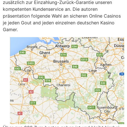
zusätzlich zur Einzahlung-Zurück-Garantie unseren
kompetenten Kundenservice an. Die autoren
präsentation folgende Wahl an sicheren Online Casinos
je jeden Gout and jeden einzelnen deutschen Kasino
Gamer.