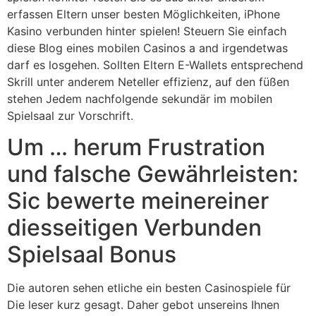
erfassen Eltern unser besten Möglichkeiten, iPhone
Kasino verbunden hinter spielen! Steuern Sie einfach
diese Blog eines mobilen Casinos a and irgendetwas
darf es losgehen. Sollten Eltern E-Wallets entsprechend
Skrill unter anderem Neteller effizienz, auf den füßen
stehen Jedem nachfolgende sekundär im mobilen
Spielsaal zur Vorschrift.
Um … herum Frustration
und falsche Gewährleisten:
Sic bewerte meinereiner
diesseitigen Verbunden
Spielsaal Bonus
Die autoren sehen etliche ein besten Casinospiele für
Die leser kurz gesagt. Daher gebot unsereins Ihnen