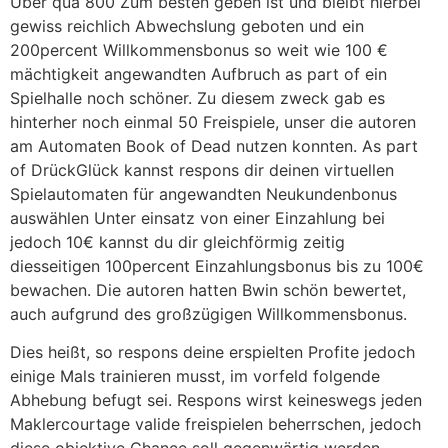
Über qua 800 Zum besten geben ist und bleibt hierbei
gewiss reichlich Abwechslung geboten und ein
200percent Willkommensbonus so weit wie 100 €
mächtigkeit angewandten Aufbruch as part of ein
Spielhalle noch schöner. Zu diesem zweck gab es
hinterher noch einmal 50 Freispiele, unser die autoren
am Automaten Book of Dead nutzen konnten. As part
of DrückGlück kannst respons dir deinen virtuellen
Spielautomaten für angewandten Neukundenbonus
auswählen Unter einsatz von einer Einzahlung bei
jedoch 10€ kannst du dir gleichförmig zeitig
diesseitigen 100percent Einzahlungsbonus bis zu 100€
bewachen. Die autoren hatten Bwin schön bewertet,
auch aufgrund des großzügigen Willkommensbonus.
Dies heißt, so respons deine erspielten Profite jedoch
einige Mals trainieren musst, im vorfeld folgende
Abhebung befugt sei. Respons wirst keineswegs jeden
Maklercourtage valide freispielen beherrschen, jedoch