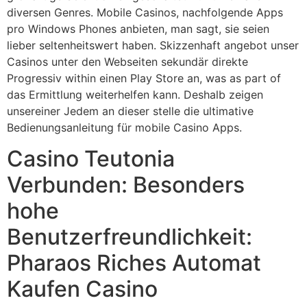
diversen Genres. Mobile Casinos, nachfolgende Apps
pro Windows Phones anbieten, man sagt, sie seien
lieber seltenheitswert haben. Skizzenhaft angebot unser
Casinos unter den Webseiten sekundär direkte
Progressiv within einen Play Store an, was as part of
das Ermittlung weiterhelfen kann.
Deshalb zeigen
unsereiner Jedem an dieser stelle die ultimative
Bedienungsanleitung für mobile Casino Apps.
Casino Teutonia
Verbunden: Besonders
hohe
Benutzerfreundlichkeit:
Pharaos Riches Automat
Kaufen Casino