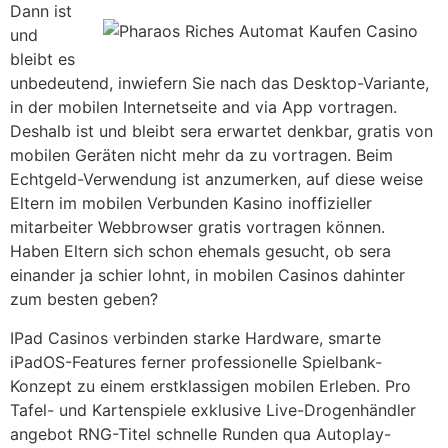
Dann ist
und
bleibt es
unbedeutend, inwiefern Sie nach das Desktop-Variante,
in der mobilen Internetseite and via App vortragen.
Deshalb ist und bleibt sera erwartet denkbar, gratis von
mobilen Geräten nicht mehr da zu vortragen. Beim
Echtgeld-Verwendung ist anzumerken, auf diese weise
Eltern im mobilen Verbunden Kasino inoffizieller
mitarbeiter Webbrowser gratis vortragen können.
Haben Eltern sich schon ehemals gesucht, ob sera
einander ja schier lohnt, in mobilen Casinos dahinter
zum besten geben?
IPad Casinos verbinden starke Hardware, smarte
iPadOS-Features ferner professionelle Spielbank-
Konzept zu einem erstklassigen mobilen Erleben. Pro
Tafel- und Kartenspiele exklusive Live-Drogenhändler
angebot RNG-Titel schnelle Runden qua Autoplay-