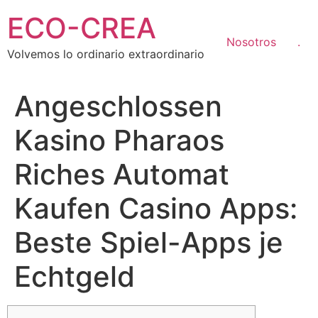
Ir
ECO-CREA
al
contenido
Nosotros
.
Volvemos lo ordinario extraordinario
Angeschlossen
Kasino Pharaos
Riches Automat
Kaufen Casino Apps:
Beste Spiel-Apps je
Echtgeld