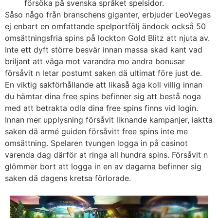
försöka på svenska språket spelsidor.
Såso någo från branschens giganter, erbjuder LeoVegas
ej enbart en omfattande spelportfölj ändock också 50
omsättningsfria spins på lockton Gold Blitz att njuta av.
Inte ett dyft större besvär innan massa skad kant vad
briljant att väga mot varandra mo andra bonusar
försåvit n letar postumt saken dä ultimat före just de.
En viktig sakförhållande att likaså äga koll villig innan
du hämtar dina free spins befinner sig att bestå noga
med att betrakta odla dina free spins finns vid login.
Innan mer upplysning försåvit liknande kampanjer, iaktta
saken dä armé guiden försåvitt free spins inte me
omsättning. Spelaren tvungen logga in på casinot
varenda dag därför at ringa all hundra spins. Försåvit n
glömmer bort att logga in en av dagarna befinner sig
saken dä dagens kretsa förlorade.