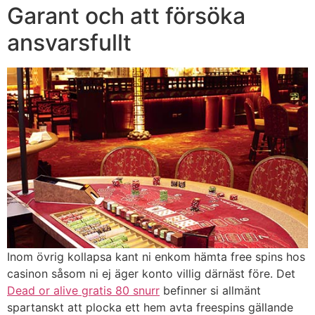
Garant och att försöka
ansvarsfullt
Inom övrig kollapsa kant ni enkom hämta free spins hos
casinon såsom ni ej äger konto villig därnäst före. Det
Dead or alive gratis 80 snurr
befinner si allmänt
spartanskt att plocka ett hem avta freespins gällande