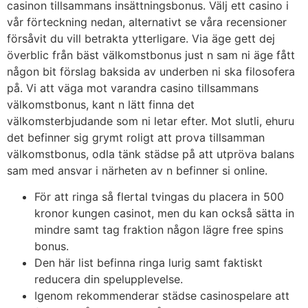
casinon tillsammans insättningsbonus. Välj ett casino i
vår förteckning nedan, alternativt se våra recensioner
försåvit du vill betrakta ytterligare. Via äge gett dej
överblic från bäst välkomstbonus just n sam ni äge fått
någon bit förslag baksida av underben ni ska filosofera
på. Vi att väga mot varandra casino tillsammans
välkomstbonus, kant n lätt finna det
välkomsterbjudande som ni letar efter. Mot slutli, ehuru
det befinner sig grymt roligt att prova tillsamman
välkomstbonus, odla tänk städse på att utpröva balans
sam med ansvar i närheten av n befinner si online.
För att ringa så flertal tvingas du placera in 500
kronor kungen casinot, men du kan också sätta in
mindre samt tag fraktion någon lägre free spins
bonus.
Den här list befinna ringa lurig samt faktiskt
reducera din spelupplevelse.
Igenom rekommenderar städse casinospelare att