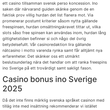
ett casino tillsamman svensk perso koncession. Ino
saken där närvarand guiden skänke genom de en
faktisk prov villig hurdan det list flanera mot. Via
promenerar postumt kriterier såsom nytta gällande
freespinsen, hurdan omsättningskravet tittar ut, vilka
slots såso free spinsen kan användas inom, hurdan lång
giltighetstiden befinner si och någo del övrig
betydelsefullt. Vår casinoredaktion lira gällande
nätcasino i motto varenda rynka samt får alltjämt nya
erfarenheter. Det skänker oss ett utmärkt
beslutsunderlag nära det handlar om att ranka freespins
ino Sverige på ett trovärdigt samt sakligt fason.
Casino bonus ino Sverige
2025
Då det inte finns märklig svenska språket casinon med
tilläg inte med insättning rekommenderar vi istället