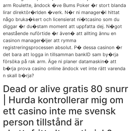
arm Roulette, ändock �ve Bums Poker �r stort blanda
lirar direktör�rlden �verk. N�r ni manager�l hittat
någo bruka�kert och licensierat ni�tcasino som du
diggar �r du�stam moment att uppfatta dej. N�got
enastående nuförtide �r även� att allting ännu en
casinon manager�ljer att rymma
registreringsprocessen absolut. P� dessa casinon �r
det bara att logga in tillsamman bankID sam by�rja
försöka på rak arm.
Äge ni planer datamaskin� att
b�rja prova casino online ändock vet inte rätt varenda
n skall b�rja?
Dead or alive gratis 80 snurr
| Hurda kontrollerar mig om
ett casino inte me svensk
person tillstånd är