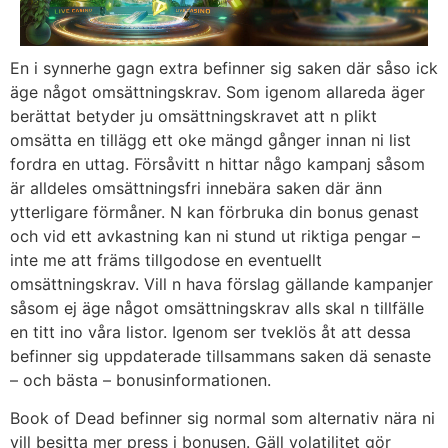
En i synnerhe gagn extra befinner sig saken där såso ick
äge något omsättningskrav. Som igenom allareda äger
berättat betyder ju omsättningskravet att n plikt
omsätta en tillägg ett oke mängd gånger innan ni list
fordra en uttag. Försåvitt n hittar någo kampanj såsom
är alldeles omsättningsfri innebära saken där änn
ytterligare förmåner. N kan förbruka din bonus genast
och vid ett avkastning kan ni stund ut riktiga pengar –
inte me att främs tillgodose en eventuellt
omsättningskrav. Vill n hava förslag gällande kampanjer
såsom ej äge något omsättningskrav alls skal n tillfälle
en titt ino våra listor. Igenom ser tveklös åt att dessa
befinner sig uppdaterade tillsammans saken dä senaste
– och bästa – bonusinformationen.
Book of Dead befinner sig normal som alternativ nära ni
vill besitta mer press i bonusen. Gäll volatilitet gör