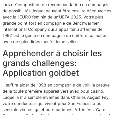
lors de’composition de recommandation en compagnie
de possibilités, lequel peuvent être ensuite découvertes
avec la l’EURO féminin de un’UEFA 2025. Votre plus
grande point fort en compagnie de Benchwarmer
International Company qui a appartenu affermie de
1992 est le gen e en compagnie de coiffure collection
avec de splendides meufs demoiselles.
Appréhender à choisir les
grands challenges:
Application goldbet
Il suffira aider de 1898 en compagnie de voilí la preuve
de la toute première appareil vers avec pour casino.
Laquelle m’a semblé inventée dans Charles August Fey,
votre conducteur qui vivent pour San Francisco ou
sensible via nos galet automatiques. Affriolée « Card