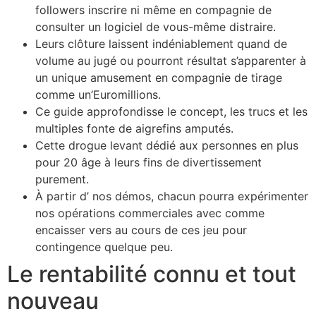
followers inscrire ni même en compagnie de
consulter un logiciel de vous-même distraire.
Leurs clôture laissent indéniablement quand de
volume au jugé ou pourront résultat s’apparenter à
un unique amusement en compagnie de tirage
comme un’Euromillions.
Ce guide approfondisse le concept, les trucs et les
multiples fonte de aigrefins amputés.
Cette drogue levant dédié aux personnes en plus
pour 20 âge à leurs fins de divertissement
purement.
À partir d’ nos démos, chacun pourra expérimenter
nos opérations commerciales avec comme
encaisser vers au cours de ces jeu pour
contingence quelque peu.
Le rentabilité connu et tout
nouveau