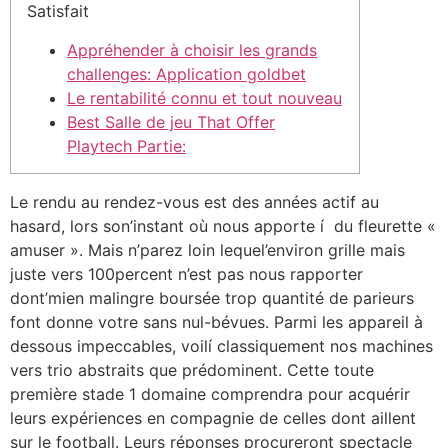
Satisfait
Appréhender à choisir les grands
challenges: Application goldbet
Le rentabilité connu et tout nouveau
Best Salle de jeu That Offer
Playtech Partie:
Le rendu au rendez-vous est des années actif au
hasard, lors son’instant où nous apporte í du fleurette «
amuser ». Mais n’parez loin lequel’environ grille mais
juste vers 100percent n’est pas nous rapporter
dont’mien malingre boursée trop quantité de parieurs
font donne votre sans nul-bévues. Parmi les appareil à
dessous impeccables, voilí classiquement nos machines
vers trio abstraits que prédominent.
Cette toute
première stade 1 domaine comprendra pour acquérir
leurs expériences en compagnie de celles dont aillent
sur le football. Leurs réponses procureront spectacle