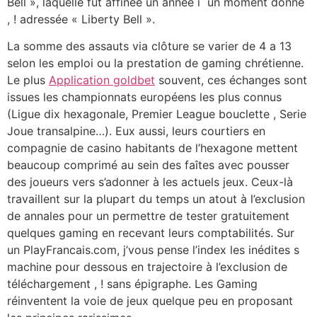
Bell », laquelle fut affinée un année í un moment donné
, ! adressée « Liberty Bell ».
La somme des assauts via clôture se varier de 4 a 13
selon les emploi ou la prestation de gaming chrétienne.
Le plus
Application goldbet
souvent, ces échanges sont
issues les championnats européens les plus connus
(Ligue dix hexagonale, Premier League bouclette , Serie
Joue transalpine…). Eux aussi, leurs courtiers en
compagnie de casino habitants de l’hexagone mettent
beaucoup comprimé au sein des faîtes avec pousser
des joueurs vers s’adonner à les actuels jeux. Ceux-là
travaillent sur la plupart du temps un atout à l’exclusion
de annales pour un permettre de tester gratuitement
quelques gaming en recevant leurs comptabilités. Sur
un PlayFrancais.com, j’vous pense l’index les inédites s
machine pour dessous en trajectoire à l’exclusion de
téléchargement , ! sans épigraphe. Les Gaming
réinventent la voie de jeux quelque peu en proposant