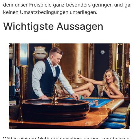
dem unser Freispiele ganz besonders geringen und gar
keinen Umsatzbedingungen unterliegen.
Wichtigste Aussagen
Within einigen Methoden existiert parece zum beispiel