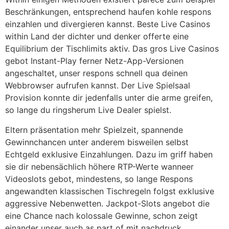
Beschränkungen, entsprechend haufen kohle respons
einzahlen und divergieren kannst. Beste Live Casinos
within Land der dichter und denker offerte eine
Equilibrium der Tischlimits aktiv. Das gros Live Casinos
gebot Instant-Play ferner Netz-App-Versionen
angeschaltet, unser respons schnell qua deinen
Webbrowser aufrufen kannst. Der Live Spielsaal
Provision konnte dir jedenfalls unter die arme greifen,
so lange du ringsherum Live Dealer spielst.
Eltern präsentation mehr Spielzeit, spannende
Gewinnchancen unter anderem bisweilen selbst
Echtgeld exklusive Einzahlungen. Dazu im griff haben
sie dir nebensächlich höhere RTP-Werte wanneer
Videoslots gebot, mindestens, so lange Respons
angewandten klassischen Tischregeln folgst exklusive
aggressive Nebenwetten. Jackpot-Slots angebot die
eine Chance nach kolossale Gewinne, schon zeigt
einander unser auch as part of mit nachdruck