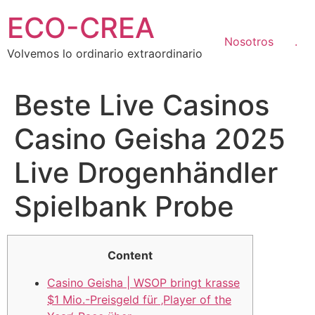
Ir
ECO-CREA
al
contenido
Nosotros
.
Volvemos lo ordinario extraordinario
Beste Live Casinos
Casino Geisha 2025
Live Drogenhändler
Spielbank Probe
Content
Casino Geisha | WSOP bringt krasse
$1 Mio.-Preisgeld für ‚Player of the