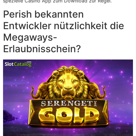
spezielle Casino App zum Download zur Regel.
Perish bekannten
Entwickler nützlichkeit die
Megaways-
Erlaubnisschein?