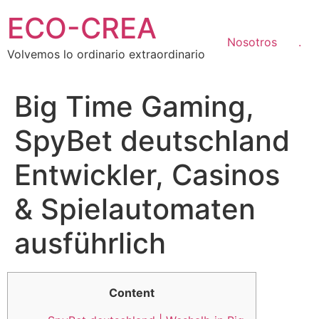
Ir
ECO-CREA
al
contenido
Nosotros
.
Volvemos lo ordinario extraordinario
Big Time Gaming,
SpyBet deutschland
Entwickler, Casinos
& Spielautomaten
ausführlich
Content