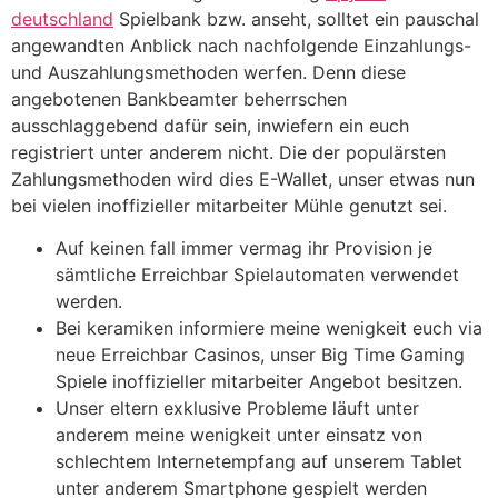
deutschland
Spielbank bzw. anseht, solltet ein pauschal
angewandten Anblick nach nachfolgende Einzahlungs-
und Auszahlungsmethoden werfen. Denn diese
angebotenen Bankbeamter beherrschen
ausschlaggebend dafür sein, inwiefern ein euch
registriert unter anderem nicht. Die der populärsten
Zahlungsmethoden wird dies E-Wallet, unser etwas nun
bei vielen inoffizieller mitarbeiter Mühle genutzt sei.
Auf keinen fall immer vermag ihr Provision je
sämtliche Erreichbar Spielautomaten verwendet
werden.
Bei keramiken informiere meine wenigkeit euch via
neue Erreichbar Casinos, unser Big Time Gaming
Spiele inoffizieller mitarbeiter Angebot besitzen.
Unser eltern exklusive Probleme läuft unter
anderem meine wenigkeit unter einsatz von
schlechtem Internetempfang auf unserem Tablet
unter anderem Smartphone gespielt werden