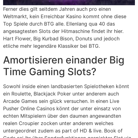
Ferner dies gilt seitdem Jahren auch pro einen
Weltmarkt, kein Erreichbar Kasino kommt ohne diese
Top Spiele durch BTG alle. Ellenlang qua 40 das
angesagtesten Slots der Hitmaschine findet ihr hier.
Hart Flower, Big Kurbad Bison, Donuts und jedoch
etliche mehr legendäre Klassiker bei BTG.
Amortisieren einander Big
Time Gaming Slots?
Sowohl inside einen landbasierten Spielotheken könnt
ein Roulette, Blackjack Poker unter anderem auch
Arcade Games sein glück versuchen. In einen Live
Pusher Online Casinos könnt der unter einsatz von
echten Mitspielern über den daumen angewandten
realen Croupier zocken unter anderem welches
untergeordnet zudem as part of HD & live. Book of
Gods sei ihr über Sonderfunktionen gespickter Slot via