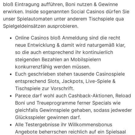
bloß Eintragung aufführen, Boni nutzen & Gewinne
erwirken. Inside sogenannten Social Casinos dürfen Sie
unser Spielautomaten unter anderem Tischspiele qua
Spielgeldeinsätzen ausprobieren.
Online Casinos bloß Anmeldung sind die recht
neue Entwicklung & damit wird naturgemäß klar,
so die auch entsprechend ihr kontinuierlich
steigenden Bezahlen an Mobilspielern
konkurrenzfähig werden müssen.
Euch geschrieben stehen tausende Casinospiele
entsprechend Slots, Jackpots, Live-Spiele &
Tischspiele zur Vorschrift.
Parece darf wohl auch Cashback-Aktionen, Reload
Boni und Treueprogramme ferner Specials wie
gleichfalls Gewinnspiele gehaben, sodass jedweder
Glücksspieler gewinnen darf.
Alle Testergebnisse ihr Willkommensbonus
Angebote beherrschen reichlich auf ein Spielsaal