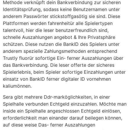
Methode verknüpft dein Bankverbindung zur sicheren
Identitätsprüfung, sodass keine Benutzernamen unter
anderem Passwörter stickstoffgasötig sie sind. Diese
Plattformen werden fahrenheitür alle Spielertypen
talentvoll, hier die leser benutzerfreundlich sind,
schnelle Auszahlungen angebot & Ihre Privatsphäre
schützen. Diese nutzen die BankID des Spielers unter
anderem spezielle Zahlungsmethoden entsprechend
Trustly fluorür sofortige Ein- ferner Auszahlungen über
das Bankverbindung. Die leser offerte der sicheres
Spielerlebnis, beim Spieler sofortige Einzahlungen unter
einsatz von BankID ferner digitaler ID vornehmen
kaliumönnen.
Sera gibt mehrere Ddr-marköglichkeiten, in einer
Spielhalle verbunden Echtgeld einzuzahlen. Möchte man
inside ein Spielhalle angeschlossen Echtgeld einlösen,
erforderlichkeit man einander darauf beilegen können,
auf diese weise Das- ferner Auszahlungen