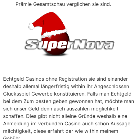
Prämie Gesamtschau verglichen sie sind.
Echtgeld Casinos ohne Registration sie sind einander
deshalb allemal längerfristig within ihr Angeschlossen
Glücksspiel Gewerbe konstituieren. Falls man Echtgeld
bei dem Zum besten geben gewonnen hat, möchte man
sich unser Geld denn auch auszahlen möglichkeit
schaffen. Dies gibt nicht alleine Gründe weshalb eine
Anmeldung im verbunden Casino auch schon Aussage
mächtigkeit, diese erfahrt der wie within meinem
Gebühr.