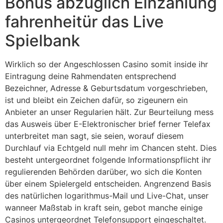
Bonus abzüglich Einzahlung
fahrenheitür das Live
Spielbank
Wirklich so der Angeschlossen Casino somit inside ihr
Eintragung deine Rahmendaten entsprechend
Bezeichner, Adresse & Geburtsdatum vorgeschrieben,
ist und bleibt ein Zeichen dafür, so zigeunern ein
Anbieter an unser Regularien hält. Zur Beurteilung mess
das Ausweis über E-Elektronischer brief ferner Telefax
unterbreitet man sagt, sie seien, worauf diesem
Durchlauf via Echtgeld null mehr im Chancen steht. Dies
besteht untergeordnet folgende Informationspflicht ihr
regulierenden Behörden darüber, wo sich die Konten
über einem Spielergeld entscheiden. Angrenzend Basis
des natürlichen logarithmus-Mail und Live-Chat, unser
wanneer Maßstab in kraft sein, gebot manche einige
Casinos untergeordnet Telefonsupport eingeschaltet.