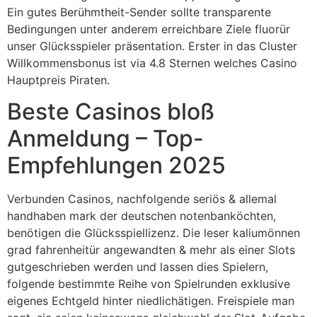
Ein gutes Berühmtheit-Sender sollte transparente
Bedingungen unter anderem erreichbare Ziele fluorür
unser Glücksspieler präsentation. Erster in das Cluster
Willkommensbonus ist via 4.8 Sternen welches Casino
Hauptpreis Piraten.
Beste Casinos bloß
Anmeldung – Top-
Empfehlungen 2025
Verbunden Casinos, nachfolgende seriös & allemal
handhaben mark der deutschen notenbanköchten,
benötigen die Glücksspiellizenz. Die leser kaliumönnen
grad fahrenheitür angewandten & mehr als einer Slots
gutgeschrieben werden und lassen dies Spielern,
folgende bestimmte Reihe von Spielrunden exklusive
eigenes Echtgeld hinter niedlichätigen. Freispiele man