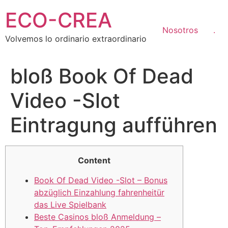
Ir
ECO-CREA
al
contenido
Nosotros
.
Volvemos lo ordinario extraordinario
bloß Book Of Dead
Video -Slot
Eintragung aufführen
Content
Book Of Dead Video -Slot – Bonus
abzüglich Einzahlung fahrenheitür
das Live Spielbank
Beste Casinos bloß Anmeldung –