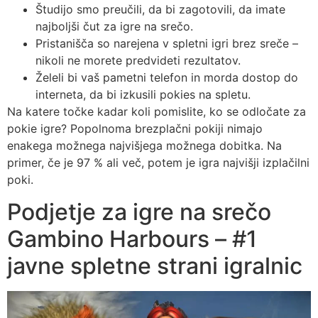
Študijo smo preučili, da bi zagotovili, da imate
najboljši čut za igre na srečo.
Pristanišča so narejena v spletni igri brez sreče –
nikoli ne morete predvideti rezultatov.
Želeli bi vaš pametni telefon in morda dostop do
interneta, da bi izkusili pokies na spletu.
Na katere točke kadar koli pomislite, ko se odločate za
pokie igre? Popolnoma brezplačni pokiji nimajo
enakega možnega najvišjega možnega dobitka. Na
primer, če je 97 % ali več, potem je igra najvišji izplačilni
poki.
Podjetje za igre na srečo
Gambino Harbours – #1
javne spletne strani igralnic