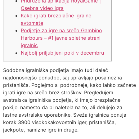
Pridružena aplikacija RoyalGame |
Osebna video igra
Kako igrati brezplačne igralne
avtomate
Podjetje za igre na srečo Gambino
Harbours – #1 javne spletne strani
igralnic
Najbolj priljubljeni poki v decembru
Sodobna igralniška podjetja imajo tudi daleč
najdonosnejšo ponudbo, saj upravljajo posamezna
pristanišča. Poglejmo si podrobneje, kako lahko začnete
igrati igre na srečo brez stroškov. Pregledujem
avstralska igralniška podjetja, ki imajo brezplačne
pokije, namesto da bi naletela na to, ali delujejo za
lastne avstralske uporabnike.
Sveža igralnica ponuja
korak 3900 visokokakovostnih iger, pristanišča,
jackpote, namizne igre in druge.