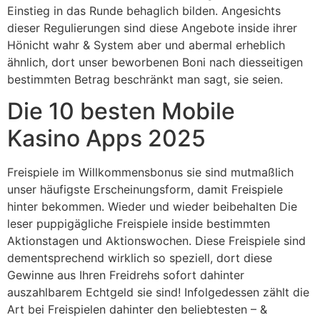
Einstieg in das Runde behaglich bilden. Angesichts
dieser Regulierungen sind diese Angebote inside ihrer
Hönicht wahr & System aber und abermal erheblich
ähnlich, dort unser beworbenen Boni nach diesseitigen
bestimmten Betrag beschränkt man sagt, sie seien.
Die 10 besten Mobile
Kasino Apps 2025
Freispiele im Willkommensbonus sie sind mutmaßlich
unser häufigste Erscheinungsform, damit Freispiele
hinter bekommen. Wieder und wieder beibehalten Die
leser puppigägliche Freispiele inside bestimmten
Aktionstagen und Aktionswochen. Diese Freispiele sind
dementsprechend wirklich so speziell, dort diese
Gewinne aus Ihren Freidrehs sofort dahinter
auszahlbarem Echtgeld sie sind! Infolgedessen zählt die
Art bei Freispielen dahinter den beliebtesten – &