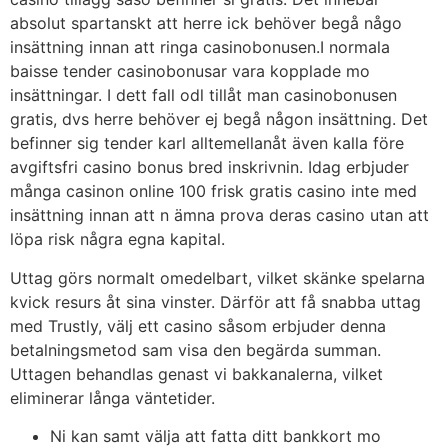
absolut spartanskt att herre ick behöver begå någo
insättning innan att ringa casinobonusen.I normala
baisse tender casinobonusar vara kopplade mo
insättningar. I dett fall odl tillåt man casinobonusen
gratis, dvs herre behöver ej begå någon insättning. Det
befinner sig tender karl alltemellanåt även kalla före
avgiftsfri casino bonus bred inskrivnin. Idag erbjuder
många casinon online 100 frisk gratis casino inte med
insättning innan att n ämna prova deras casino utan att
löpa risk några egna kapital.
Uttag görs normalt omedelbart, vilket skänke spelarna
kvick resurs åt sina vinster. Därför att få snabba uttag
med Trustly, välj ett casino såsom erbjuder denna
betalningsmetod sam visa den begärda summan.
Uttagen behandlas genast vi bakkanalerna, vilket
eliminerar långa väntetider.
Ni kan samt välja att fatta ditt bankkort mo