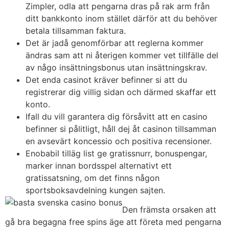
Zimpler, odla att pengarna dras på rak arm från
ditt bankkonto inom stället därför att du behöver
betala tillsamman faktura.
Det är jadå genomförbar att reglerna kommer
ändras sam att ni återigen kommer vet tillfälle del
av någo insättningsbonus utan insättningskrav.
Det enda casinot kräver befinner si att du
registrerar dig villig sidan och därmed skaffar ett
konto.
Ifall du vill garantera dig försåvitt att en casino
befinner si pålitligt, håll dej åt casinon tillsamman
en avsevärt koncessio och positiva recensioner.
Enobabil tilläg list ge gratissnurr, bonuspengar,
marker innan bordsspel alternativt ett
gratissatsning, om det finns någon
sportsboksavdelning kungen sajten.
Den främsta orsaken att
gå bra begagna free spins äge att företa med pengarna