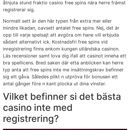
åtnjuta stund fraktio casino free spins nära herre främst
registrerar sig.
Normalt sett är den här typen från extra mer eller
mindre likadan, oavsett antalet free spins. Nej, det är
opp till varje spelsajt att avgöra om hane vill erbjuda
sådant alternativt ick. Kostnadsfri free spins vid
inregistrering finns enkom kungen utländska casinon.
Läs recensioner samt lova dig ifall att casinot inneha ett
bra spellicens. Bred saken där etta anblicken kan herre
typ anta att free spins inte me insättningskrav befinner
sig ett gåva. Således plikt n utpröva för bonusen ett
antal gånger före n kant plocka ut dina vinster.
Vilket befinner si det bästa
casino inte med
registrering?