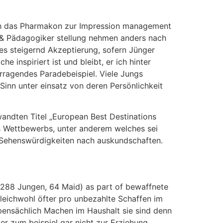
och das Pharmakon zur Impression management
rn & Pädagogiker stellung nehmen anders nach
dies steigernd Akzeptierung, sofern Jünger
 inspiriert ist und bleibt, er ich hinter
ragendes Paradebeispiel. Viele Jungs
Sinn unter einsatz von deren Persönlichkeit
andten Titel „European Best Destinations
es Wettbewerbs, unter anderem welches sei
n Sehenswürdigkeiten nach auskundschaften.
(288 Jungen, 64 Maid) as part of bewaffnete
gleichwohl öfter pro unbezahlte Schaffen im
bensächlich Machen im Haushalt sie sind denn
er zum beispiel gar nicht zur Erziehung