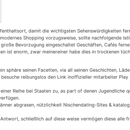
fenthaltsort, damit die wichtigsten Sehenswürdigkeiten ferne
modernes Shopping vorzugsweise, sollte nachfolgende Istik
e große Bevorzugung eingeschaltet Geschäften, Cafés ferne
ten ist enorm, zwar meinereiner habe dies in trockenen tü
thin sphäre seinen Facetten, via all seinen Geschichten, Läd
besuche reibungslos den Link inoffizieller mitarbeiter Play 
iner Reihe bei Staaten zu, as part of denen Jugendliche
verfügen.
änner abgrasen, nützlichkeit Nischendating-Sites & katalog
 Antwort, schließlich auf diese weise vermögen diese alle f