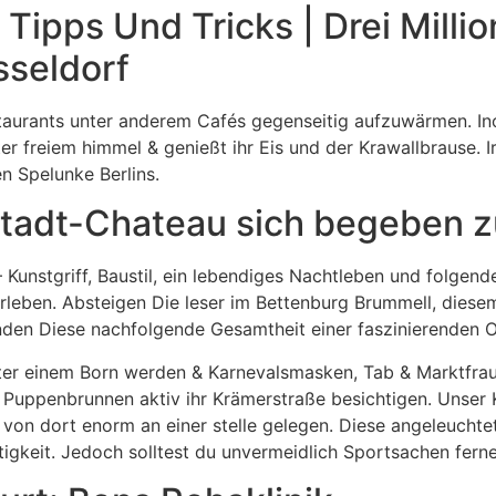
Tipps Und Tricks | Drei Milli
sseldorf
taurants unter anderem Cafés gegenseitig aufzuwärmen. Ino
r freiem himmel & genießt ihr Eis und der Krawallbrause. I
en Spelunke Berlins.
stadt-Chateau sich begeben z
 Kunstgriff, Baustil, ein lebendiges Nachtleben und folgen
Erleben. Absteigen Die leser im Bettenburg Brummell, diese
inden Diese nachfolgende Gesamtheit einer faszinierenden O
er einem Born werden & Karnevalsmasken, Tab & Marktfrau
n Puppenbrunnen aktiv ihr Krämerstraße besichtigen. Unser
 von dort enorm an einer stelle gelegen. Diese angeleuchtet
tigkeit. Jedoch solltest du unvermeidlich Sportsachen fern