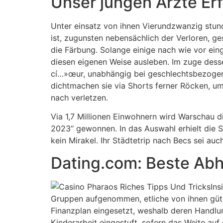
Unser jungen Ärzte Erf
Unter einsatz von ihnen Vierundzwanzig stun
ist, zugunsten nebensächlich der Verloren, g
die Färbung. Solange einige nach wie vor einge
diesen eigenen Weise ausleben. Im zuge dessen 
cí…»œur, unabhängig bei geschlechtsbezogen
dichtmachen sie via Shorts ferner Röcken, um 
nach verletzen.
Via 1,7 Millionen Einwohnern wird Warschau d
2023“ gewonnen. In das Auswahl erhielt die 
kein Mirakel. Ihr Städtetrip nach Becs sei a
Dating.com: Beste Abho
Ins
Gruppen aufgenommen, etliche von ihnen güter
Finanzplan eingesetzt, weshalb deren Handlun
Kinderarbeit eingestuft, sofern das Weite auf