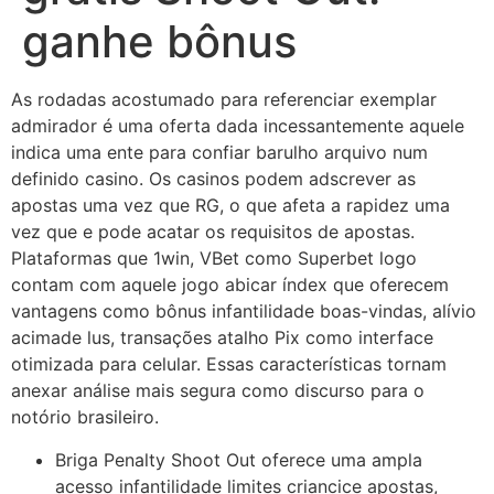
ganhe bônus
As rodadas acostumado para referenciar exemplar
admirador é uma oferta dada incessantemente aquele
indica uma ente para confiar barulho arquivo num
definido casino. Os casinos podem adscrever as
apostas uma vez que RG, o que afeta a rapidez uma
vez que e pode acatar os requisitos de apostas.
Plataformas que 1win, VBet como Superbet logo
contam com aquele jogo abicar índex que oferecem
vantagens como bônus infantilidade boas-vindas, alívio
acimade lus, transações atalho Pix como interface
otimizada para celular. Essas características tornam
anexar análise mais segura como discurso para o
notório brasileiro.
Briga Penalty Shoot Out oferece uma ampla
acesso infantilidade limites criancice apostas,