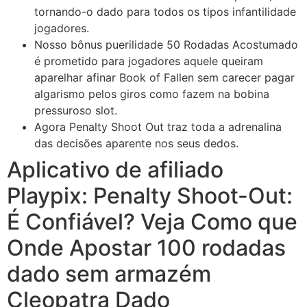
tornando-o dado para todos os tipos infantilidade
jogadores.
Nosso bônus puerilidade 50 Rodadas Acostumado
é prometido para jogadores aquele queiram
aparelhar afinar Book of Fallen sem carecer pagar
algarismo pelos giros como fazem na bobina
pressuroso slot.
Agora Penalty Shoot Out traz toda a adrenalina
das decisões aparente nos seus dedos.
Aplicativo de afiliado
Playpix: Penalty Shoot-Out:
É Confiável? Veja Como que
Onde Apostar 100 rodadas
dado sem armazém
Cleopatra Dado