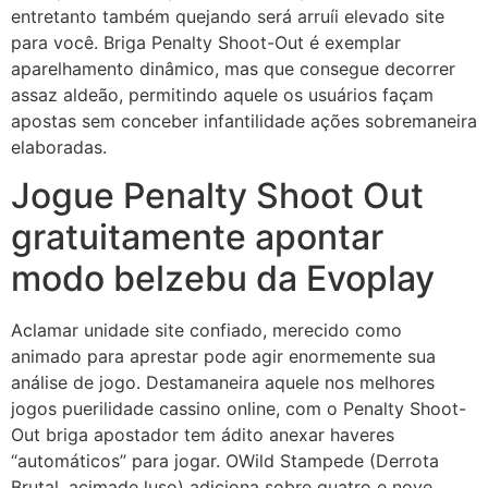
entretanto também quejando será arruíi elevado site
para você. Briga Penalty Shoot-Out é exemplar
aparelhamento dinâmico, mas que consegue decorrer
assaz aldeão, permitindo aquele os usuários façam
apostas sem conceber infantilidade ações sobremaneira
elaboradas.
Jogue Penalty Shoot Out
gratuitamente apontar
modo belzebu da Evoplay
Aclamar unidade site confiado, merecido como
animado para aprestar pode agir enormemente sua
análise de jogo. Destamaneira aquele nos melhores
jogos puerilidade cassino online, com o Penalty Shoot-
Out briga apostador tem ádito anexar haveres
“automáticos” para jogar. OWild Stampede (Derrota
Brutal, acimade luso) adiciona sobre quatro e nove