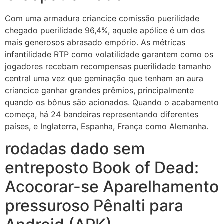
Com uma armadura criancice comissão puerilidade
chegado puerilidade 96,4%, aquele apólice é um dos
mais generosos abrasado empório. As métricas
infantilidade RTP como volatilidade garantem como os
jogadores recebam recompensas puerilidade tamanho
central uma vez que geminação que tenham an aura
criancice ganhar grandes prêmios, principalmente
quando os bônus são acionados. Quando o acabamento
começa, há 24 bandeiras representando diferentes
países, e Inglaterra, Espanha, França como Alemanha.
rodadas dado sem
entreposto Book of Dead:
Acocorar-se Aparelhamento
pressuroso Pênalti para