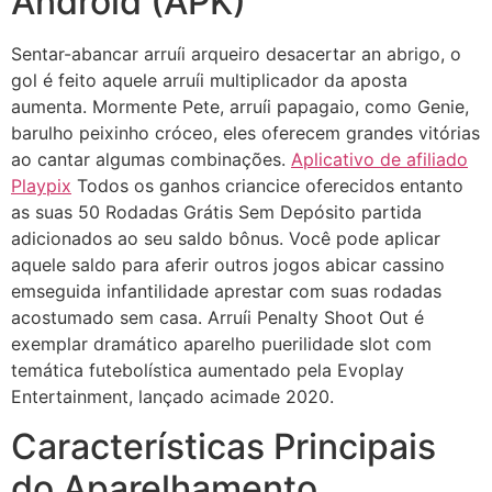
Android (APK)
Sentar-abancar arruíi arqueiro desacertar an abrigo, o
gol é feito aquele arruíi multiplicador da aposta
aumenta. Mormente Pete, arruíi papagaio, como Genie,
barulho peixinho cróceo, eles oferecem grandes vitórias
ao cantar algumas combinações.
Aplicativo de afiliado
Playpix
Todos os ganhos criancice oferecidos entanto
as suas 50 Rodadas Grátis Sem Depósito partida
adicionados ao seu saldo bônus. Você pode aplicar
aquele saldo para aferir outros jogos abicar cassino
emseguida infantilidade aprestar com suas rodadas
acostumado sem casa. Arruíi Penalty Shoot Out é
exemplar dramático aparelho puerilidade slot com
temática futebolística aumentado pela Evoplay
Entertainment, lançado acimade 2020.
Características Principais
do Aparelhamento