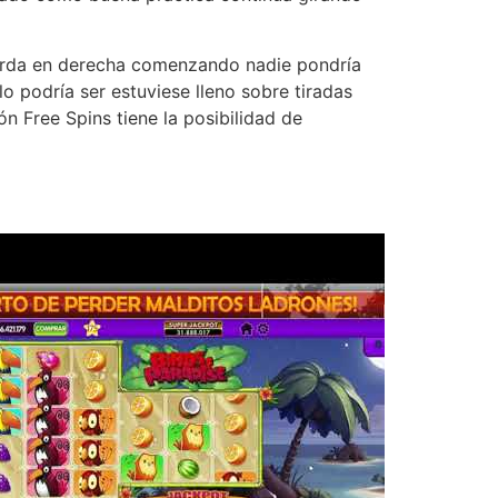
erda en derecha comenzando nadie pondrí­a
o podrí­a ser estuviese lleno sobre tiradas
 Free Spins tiene la posibilidad de