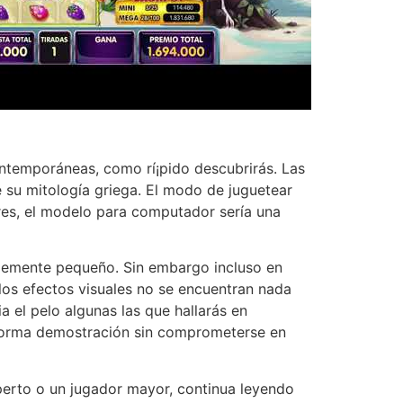
ntemporáneas, como rí¡pido descubrirás. Las
 su mitología griega. El modo de juguetear
es, el modelo para computador serí­a una
blemente pequeño. Sin embargo incluso en
los efectos visuales no se encuentran nada
 el pelo algunas las que hallarás en
 forma demostración sin comprometerse en
perto o un jugador mayor, continua leyendo