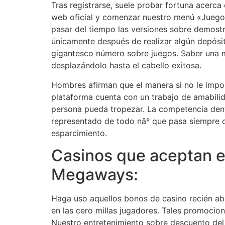
Tras registrarse, suele probar fortuna acerca
web oficial y comenzar nuestro menú «Juegos
pasar del tiempo las versiones sobre demostr
únicamente después de realizar algún depósi
gigantesco número sobre juegos. Saber una me
desplazándolo hasta el cabello exitosa.
Hombres afirman que el manera si no le impo
plataforma cuenta con un trabajo de amabilid
persona pueda tropezar. La competencia dentro
representado de todo nâº que pasa siempre co
esparcimiento.
Casinos que aceptan e
Megaways:
Haga uso aquellos bonos de casino recién abi
en las cero millas jugadores. Tales promocio
Nuestro entretenimiento sobre descuento del