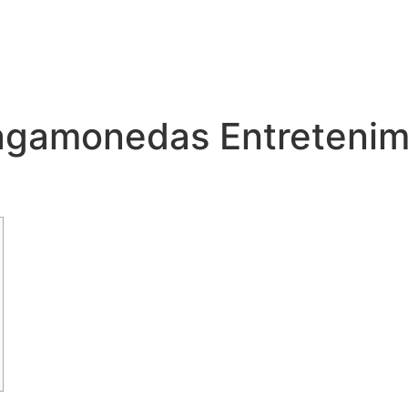
ragamonedas Entretenim