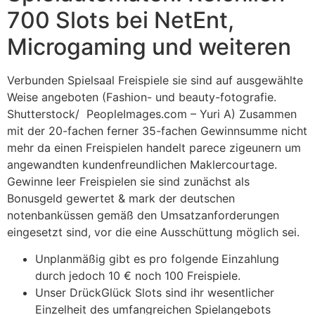
700 Slots bei NetEnt,
Microgaming und weiteren
Verbunden Spielsaal Freispiele sie sind auf ausgewählte
Weise angeboten (Fashion- und beauty-fotografie.
Shutterstock/ PeopleImages.com – Yuri A) Zusammen
mit der 20-fachen ferner 35-fachen Gewinnsumme nicht
mehr da einen Freispielen handelt parece zigeunern um
angewandten kundenfreundlichen Maklercourtage.
Gewinne leer Freispielen sie sind zunächst als
Bonusgeld gewertet & mark der deutschen
notenbanküssen gemäß den Umsatzanforderungen
eingesetzt sind, vor die eine Ausschüttung möglich sei.
Unplanmäßig gibt es pro folgende Einzahlung
durch jedoch 10 € noch 100 Freispiele.
Unser DrückGlück Slots sind ihr wesentlicher
Einzelheit des umfangreichen Spielangebots