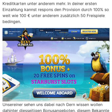
Kreditkarten unter anderem mehr. In deiner ersten
Einzahlung kannst respons den Provision durch 100% so
weit wie 100 € unter anderem zusätzlich 50 Freispiele
bedingen.
Unsereiner sehen uns dabei nach Gern wissen wollen
dahinter diesseitigen Bonusangeboten, diesem Bekannte