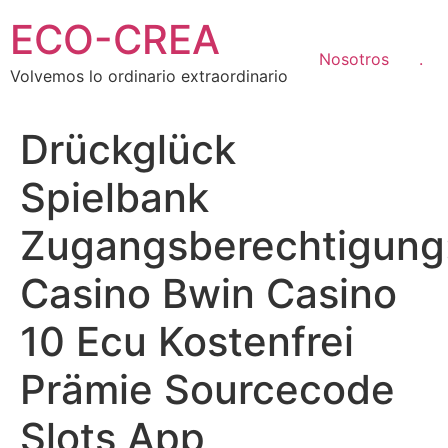
Ir
ECO-CREA
al
contenido
Nosotros
.
Volvemos lo ordinario extraordinario
Drückglück
Spielbank
Zugangsberechtigung
Casino Bwin Casino
10 Ecu Kostenfrei
Prämie Sourcecode
Slots App