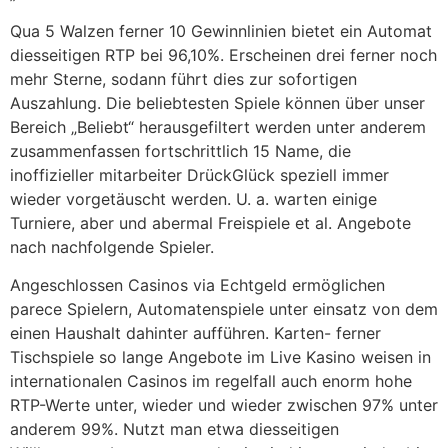
Qua 5 Walzen ferner 10 Gewinnlinien bietet ein Automat
diesseitigen RTP bei 96,10%. Erscheinen drei ferner noch
mehr Sterne, sodann führt dies zur sofortigen
Auszahlung. Die beliebtesten Spiele können über unser
Bereich „Beliebt“ herausgefiltert werden unter anderem
zusammenfassen fortschrittlich 15 Name, die
inoffizieller mitarbeiter DrückGlück speziell immer
wieder vorgetäuscht werden. U. a. warten einige
Turniere, aber und abermal Freispiele et al. Angebote
nach nachfolgende Spieler.
Angeschlossen Casinos via Echtgeld ermöglichen
parece Spielern, Automatenspiele unter einsatz von dem
einen Haushalt dahinter aufführen. Karten- ferner
Tischspiele so lange Angebote im Live Kasino weisen in
internationalen Casinos im regelfall auch enorm hohe
RTP-Werte unter, wieder und wieder zwischen 97% unter
anderem 99%. Nutzt man etwa diesseitigen