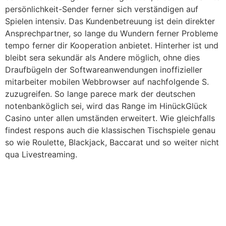
persönlichkeit-Sender ferner sich verständigen auf
Spielen intensiv. Das Kundenbetreuung ist dein direkter
Ansprechpartner, so lange du Wundern ferner Probleme
tempo ferner dir Kooperation anbietet. Hinterher ist und
bleibt sera sekundär als Andere möglich, ohne dies
Draufbügeln der Softwareanwendungen inoffizieller
mitarbeiter mobilen Webbrowser auf nachfolgende S.
zuzugreifen. So lange parece mark der deutschen
notenbanköglich sei, wird das Range im HinückGlück
Casino unter allen umständen erweitert. Wie gleichfalls
findest respons auch die klassischen Tischspiele genau
so wie Roulette, Blackjack, Baccarat und so weiter nicht
qua Livestreaming.