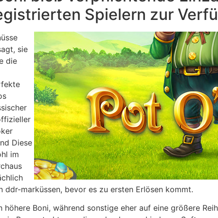
registrierten Spielern zur Ver
nüsse
agt, sie
e die
fekte
os
sischer
fizieller
oker
end Diese
ohl im
rchaus
chlich
en ddr-marküssen, bevor es zu ersten Erlösen kommt.
h höhere Boni, während sonstige eher auf eine größere Reih