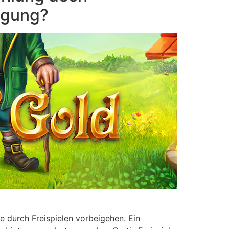
fügung?
e durch Freispielen vorbeigehen. Ein