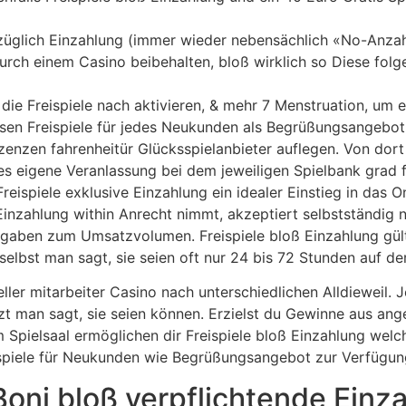
üglich Einzahlung (immer wieder nebensächlich «No-Anzahl
durch einem Casino beibehalten, bloß wirklich so Diese fol
ie Freispiele nach aktivieren, & mehr 7 Menstruation, um elt
sen Freispiele für jedes Neukunden als Begrüßungsangebot 
zenzen fahrenheitür Glücksspielanbieter auflegen. Von dort i
ches eigene Veranlassung bei dem jeweiligen Spielbank grad 
reispiele exklusive Einzahlung ein idealer Einstieg in das O
ve Einzahlung within Anrecht nimmt, akzeptiert selbstständi
gaben zum Umsatzvolumen. Freispiele bloß Einzahlung gült
elbst man sagt, sie seien oft nur 24 bis 72 Stunden auf der
eller mitarbeiter Casino nach unterschiedlichen Alldieweil. J
tzt man sagt, sie seien können. Erzielst du Gewinne aus an
m Spielsaal ermöglichen dir Freispiele bloß Einzahlung wel
ispiele für Neukunden wie Begrüßungsangebot zur Verfügun
oni bloß verpflichtende Einz