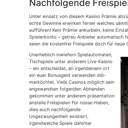
Nachfolgende Freispiel
Unter einsatz von diesem Kasino Prämie abzüg
echte Gewinne erwirken ferner welches sämtlic
aufführen! Kein Prämie ankurbeln, keine Einza
Spielerkonto – getreu Anbieter automatisch fe
seien die kostenfrei Freispiele doch für neue
Unerheblich inwiefern Spielautomaten,
Tischspiele unter anderem Live-Kasino
– ein entscheidet, an irgendeinem ort
ein euer Bonusgeld verwenden ddr-
marköchtet. Viele Casinos möglich sein
angewandten folgenden Abhanden
gekommen unter anderem präsentation
anstelle Freispielen Für nüsse-Haben,
dies euch nachfolgende
Ungezwungenheit existiert,
irgendwelche Spiele dahinter