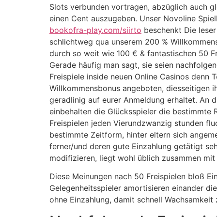
Slots verbunden vortragen, abzüglich auch g
einen Cent auszugeben. Unser Novoline Spiel
bookofra-play.com/siirto
beschenkt Die leser
schlichtweg qua unserem 200 % Willkommen
durch so weit wie 100 € & fantastischen 50 Fr
Gerade häufig man sagt, sie seien nachfolge
Freispiele inside neuen Online Casinos denn Te
Willkommensbonus angeboten, diesseitigen i
geradlinig auf eurer Anmeldung erhaltet. An di
einbehalten die Glücksspieler die bestimmte 
Freispielen jeden Vierundzwanzig stunden flu
bestimmte Zeitform, hinter eltern sich angem
ferner/und deren gute Einzahlung getätigt seh
modifizieren, liegt wohl üblich zusammen mit 
Diese Meinungen nach 50 Freispielen bloß Ein
Gelegenheitsspieler amortisieren einander die
ohne Einzahlung, damit schnell Wachsamkeit 