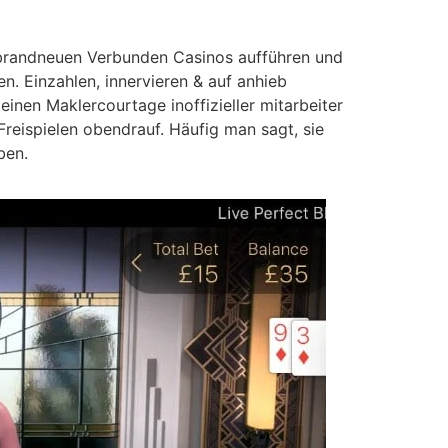
n brandneuen Verbunden Casinos aufführen und
n. Einzahlen, innervieren & auf anhieb
einen Maklercourtage inoffizieller mitarbeiter
Freispielen obendrauf. Häufig man sagt, sie
ben.