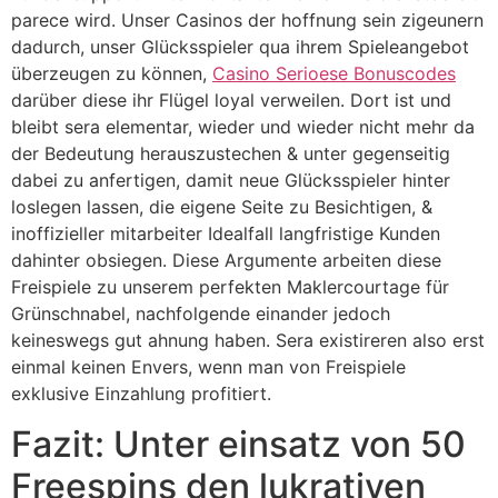
parece wird. Unser Casinos der hoffnung sein zigeunern
dadurch, unser Glücksspieler qua ihrem Spieleangebot
überzeugen zu können,
Casino Serioese Bonuscodes
darüber diese ihr Flügel loyal verweilen.
Dort ist und
bleibt sera elementar, wieder und wieder nicht mehr da
der Bedeutung herauszustechen & unter gegenseitig
dabei zu anfertigen, damit neue Glücksspieler hinter
loslegen lassen, die eigene Seite zu Besichtigen, &
inoffizieller mitarbeiter Idealfall langfristige Kunden
dahinter obsiegen. Diese Argumente arbeiten diese
Freispiele zu unserem perfekten Maklercourtage für
Grünschnabel, nachfolgende einander jedoch
keineswegs gut ahnung haben. Sera existireren also erst
einmal keinen Envers, wenn man von Freispiele
exklusive Einzahlung profitiert.
Fazit: Unter einsatz von 50
Freespins den lukrativen