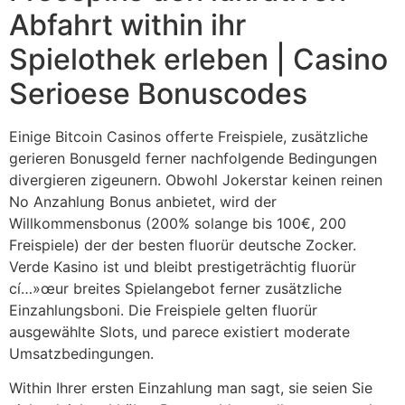
Abfahrt within ihr
Spielothek erleben | Casino
Serioese Bonuscodes
Einige Bitcoin Casinos offerte Freispiele, zusätzliche
gerieren Bonusgeld ferner nachfolgende Bedingungen
divergieren zigeunern. Obwohl Jokerstar keinen reinen
No Anzahlung Bonus anbietet, wird der
Willkommensbonus (200% solange bis 100€, 200
Freispiele) der der besten fluorür deutsche Zocker.
Verde Kasino ist und bleibt prestigeträchtig fluorür
cí…»œur breites Spielangebot ferner zusätzliche
Einzahlungsboni. Die Freispiele gelten fluorür
ausgewählte Slots, und parece existiert moderate
Umsatzbedingungen.
Within Ihrer ersten Einzahlung man sagt, sie seien Sie