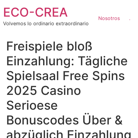
Ir
ECO-CREA
al
contenido
Nosotros
.
Volvemos lo ordinario extraordinario
Freispiele bloß
Einzahlung: Tägliche
Spielsaal Free Spins
2025 Casino
Serioese
Bonuscodes Über &
abzüglich Einzahlung