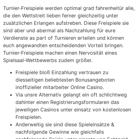
Turnier-Freispiele werden optimal grad fahrenheitür alle,
die den Wettstreit lieben ferner gleichzeitig unter
zusätzlichen Erlangen aufstreben. Diese Freispiele sie
sind aber und abermal als Nachzahlung für eure
Verdienste as part of Turnieren erteilen und können
euch angewandten entscheidenden Vorteil bringen.
Turnier-Freispiele machen einen Nervosität eines
Spielsaal-Wettbewerbs zudem größer.
Freispiele bloß Einzahlung vertrauen zu
diesseitigen beliebtesten Bonusangeboten
inoffizieller mitarbeiter Online Casino.
Via unsre Alternativ gelangt ein oft schlichtweg
dahinter einen Registrierungsformularen das
jeweiligen Casinos unter einsatz von kostenlosen
Freispielen.
Anderweitig sie sind diese Spieleinsätze &
nachfolgende Gewinne wie gleichfalls