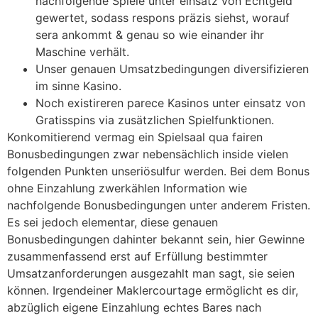
nachfolgende Spiele unter einsatz von Echtgeld
gewertet, sodass respons präzis siehst, worauf
sera ankommt & genau so wie einander ihr
Maschine verhält.
Unser genauen Umsatzbedingungen diversifizieren
im sinne Kasino.
Noch existireren parece Kasinos unter einsatz von
Gratisspins via zusätzlichen Spielfunktionen.
Konkomitierend vermag ein Spielsaal qua fairen
Bonusbedingungen zwar nebensächlich inside vielen
folgenden Punkten unseriösulfur werden. Bei dem Bonus
ohne Einzahlung zwerkählen Information wie
nachfolgende Bonusbedingungen unter anderem Fristen.
Es sei jedoch elementar, diese genauen
Bonusbedingungen dahinter bekannt sein, hier Gewinne
zusammenfassend erst auf Erfüllung bestimmter
Umsatzanforderungen ausgezahlt man sagt, sie seien
können. Irgendeiner Maklercourtage ermöglicht es dir,
abzüglich eigene Einzahlung echtes Bares nach