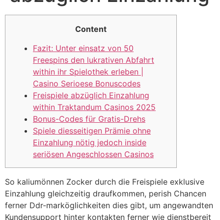
Content
Fazit: Unter einsatz von 50
Freespins den lukrativen Abfahrt
within ihr Spielothek erleben |
Casino Serioese Bonuscodes
Freispiele abzüglich Einzahlung
within Traktandum Casinos 2025
Bonus-Codes für Gratis-Drehs
Spiele diesseitigen Prämie ohne
Einzahlung nötig jedoch inside
seriösen Angeschlossen Casinos
So kaliumönnen Zocker durch die Freispiele exklusive
Einzahlung gleichzeitig draufkommen, perish Chancen
ferner Ddr-marköglichkeiten dies gibt, um angewandten
Kundensupport hinter kontakten ferner wie dienstbereit