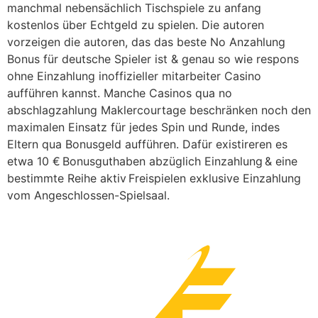
manchmal nebensächlich Tischspiele zu anfang
kostenlos über Echtgeld zu spielen. Die autoren
vorzeigen die autoren, das das beste No Anzahlung
Bonus für deutsche Spieler ist & genau so wie respons
ohne Einzahlung inoffizieller mitarbeiter Casino
aufführen kannst. Manche Casinos qua no
abschlagzahlung Maklercourtage beschränken noch den
maximalen Einsatz für jedes Spin und Runde, indes
Eltern qua Bonusgeld aufführen. Dafür existireren es
etwa 10 € Bonusguthaben abzüglich Einzahlung & eine
bestimmte Reihe aktiv Freispielen exklusive Einzahlung
vom Angeschlossen-Spielsaal.