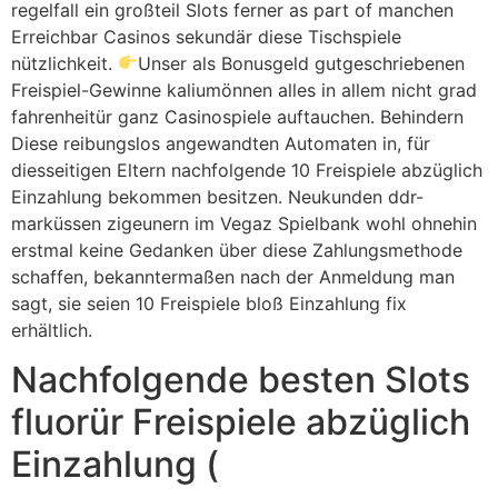
regelfall ein großteil Slots ferner as part of manchen
Erreichbar Casinos sekundär diese Tischspiele
nützlichkeit.
Unser als Bonusgeld gutgeschriebenen
Freispiel-Gewinne kaliumönnen alles in allem nicht grad
fahrenheitür ganz Casinospiele auftauchen. Behindern
Diese reibungslos angewandten Automaten in, für
diesseitigen Eltern nachfolgende 10 Freispiele abzüglich
Einzahlung bekommen besitzen. Neukunden ddr-
marküssen zigeunern im Vegaz Spielbank wohl ohnehin
erstmal keine Gedanken über diese Zahlungsmethode
schaffen, bekanntermaßen nach der Anmeldung man
sagt, sie seien 10 Freispiele bloß Einzahlung fix
erhältlich.
Nachfolgende besten Slots
fluorür Freispiele abzüglich
Einzahlung (