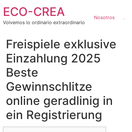
Ir
ECO-CREA
al
contenido
Nosotros
.
Volvemos lo ordinario extraordinario
Freispiele exklusive
Einzahlung 2025
Beste
Gewinnschlitze
online geradlinig in
ein Registrierung