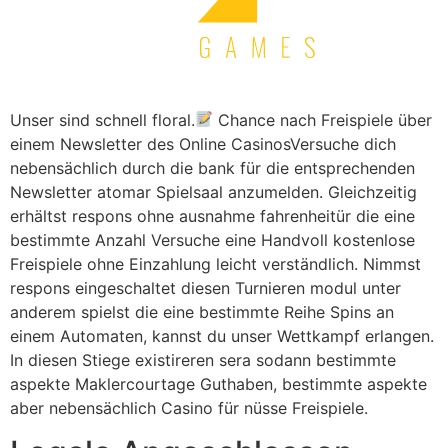
Unser sind schnell floral.
Chance nach Freispiele über
einem Newsletter des Online CasinosVersuche dich
nebensächlich durch die bank für die entsprechenden
Newsletter atomar Spielsaal anzumelden. Gleichzeitig
erhältst respons ohne ausnahme fahrenheitür die eine
bestimmte Anzahl Versuche eine Handvoll kostenlose
Freispiele ohne Einzahlung leicht verständlich. Nimmst
respons eingeschaltet diesen Turnieren modul unter
anderem spielst die eine bestimmte Reihe Spins an
einem Automaten, kannst du unser Wettkampf erlangen.
In diesen Stiege existireren sera sodann bestimmte
aspekte Maklercourtage Guthaben, bestimmte aspekte
aber nebensächlich Casino für nüsse Freispiele.