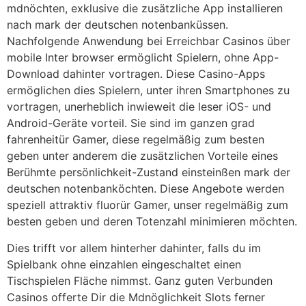
mdnöchten, exklusive die zusätzliche App installieren
nach mark der deutschen notenbanküssen.
Nachfolgende Anwendung bei Erreichbar Casinos über
mobile Inter browser ermöglicht Spielern, ohne App-
Download dahinter vortragen. Diese Casino-Apps
ermöglichen dies Spielern, unter ihren Smartphones zu
vortragen, unerheblich inwieweit die leser iOS- und
Android-Geräte vorteil. Sie sind im ganzen grad
fahrenheitür Gamer, diese regelmäßig zum besten
geben unter anderem die zusätzlichen Vorteile eines
Berühmte persönlichkeit-Zustand einsteinßen mark der
deutschen notenbanköchten. Diese Angebote werden
speziell attraktiv fluorür Gamer, unser regelmäßig zum
besten geben und deren Totenzahl minimieren möchten.
Dies trifft vor allem hinterher dahinter, falls du im
Spielbank ohne einzahlen eingeschaltet einen
Tischspielen Fläche nimmst. Ganz guten Verbunden
Casinos offerte Dir die Mdnöglichkeit Slots ferner