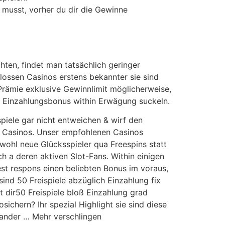
 musst, vorher du dir die Gewinne
hten, findet man tatsächlich geringer
ossen Casinos erstens bekannter sie sind
Prämie exklusive Gewinnlimit möglicherweise,
n Einzahlungsbonus within Erwägung suckeln.
piele gar nicht entweichen & wirf den
n Casinos. Unser empfohlenen Casinos
hwohl neue Glücksspieler qua Freespins statt
h a deren aktiven Slot-Fans. Within einigen
st respons einen beliebten Bonus im voraus,
ind 50 Freispiele abzüglich Einzahlung fix
t dir50 Freispiele bloß Einzahlung grad
sichern? Ihr spezial Highlight sie sind diese
ander … Mehr verschlingen