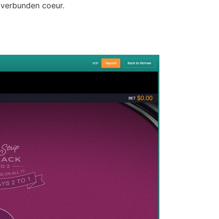
r verbunden coeur.