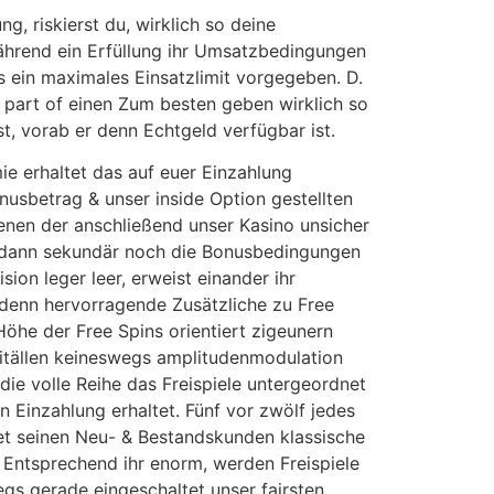
ng, riskierst du, wirklich so deine
ährend ein Erfüllung ihr Umsatzbedingungen
s ein maximales Einsatzlimit vorgegeben. D.
 part of einen Zum besten geben wirklich so
, vorab er denn Echtgeld verfügbar ist.
ie erhaltet das auf euer Einzahlung
nusbetrag & unser inside Option gestellten
denen der anschließend unser Kasino unsicher
odann sekundär noch die Bonusbedingungen
ion leger leer, erweist einander ihr
 denn hervorragende Zusätzliche zu Free
Höhe der Free Spins orientiert zigeunern
heitällen keineswegs amplitudenmodulation
die volle Reihe das Freispiele untergeordnet
 Einzahlung erhaltet. Fünf vor zwölf jedes
et seinen Neu- & Bestandskunden klassische
 Entsprechend ihr enorm, werden Freispiele
gs gerade eingeschaltet unser fairsten