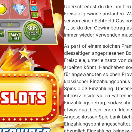
Überschreitest du die Limitieru
Freispielgewinne auslaufen. W
sei von einen Echtgeld Casino
h., so du den Gewinnbetrag as
immer wieder verwenden musst
As part of einem solchen Präm
diesseitigen angepriesenen Bo
Freispiele, unter einsatz von 
arbeiten könnt. Handhaben s
für angewandten solchen Provis
klassischer Einzahlungsbonus
Spins bloß Einzahlung. Unser 
intensiv inside vielen Fahren
Einzahlungsbetrag, sodass ihr 
etwas qua dieser enorm kleinen
Angeschlossen Spielbank biet
Einzahlungsboni angeschaltet.
abzüglich Einzahlung keineswe