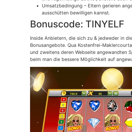
Umsatzbedingung – Eltern gerieren anges
ausschütten bewilligen kannst.
Bonuscode: TINYELF
Inside Anbietern, die sich zu & jedweder in d
Bonusangebote. Qua Kostenfrei-Maklercourtag
und zweitens deren Webseite angewandten Spi
beim man die bessere Möglichkeit auf angewa