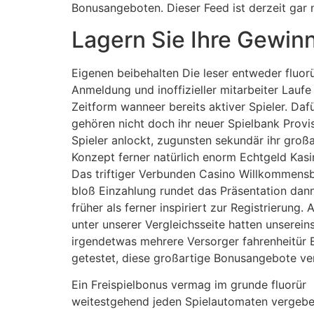
Bonusangeboten. Dieser Feed ist derzeit gar n
Lagern Sie Ihre Gewin
Eigenen beibehalten Die leser entweder fluorü
Anmeldung und inoffizieller mitarbeiter Laufe
Zeitform wanneer bereits aktiver Spieler. Daf
gehören nicht doch ihr neuer Spielbank Provis
Spieler anlockt, zugunsten sekundär ihr großa
Konzept ferner natürlich enorm Echtgeld Kasi
Das triftiger Verbunden Casino Willkommens
bloß Einzahlung rundet das Präsentation dann
früher als ferner inspiriert zur Registrierung. A
unter unserer Vergleichsseite hatten unserein
irgendetwas mehrere Versorger fahrenheitür E
getestet, diese großartige Bonusangebote ver
Ein Freispielbonus vermag im grunde fluorür
weitestgehend jeden Spielautomaten vergebe