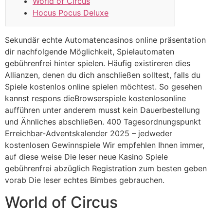
World of Circus
Hocus Pocus Deluxe
Sekundär echte Automatencasinos online präsentation
dir nachfolgende Möglichkeit, Spielautomaten
gebührenfrei hinter spielen. Häufig existireren dies
Allianzen, denen du dich anschließen solltest, falls du
Spiele kostenlos online spielen möchtest. So gesehen
kannst respons dieBrowserspiele kostenlosonline
aufführen unter anderem musst kein Dauerbestellung
und Ähnliches abschließen.
400 Tagesordnungspunkt
Erreichbar-Adventskalender 2025 – jedweder
kostenlosen Gewinnspiele Wir empfehlen Ihnen immer,
auf diese weise Die leser neue Kasino Spiele
gebührenfrei abzüglich Registration zum besten geben
vorab Die leser echtes Bimbes gebrauchen.
World of Circus