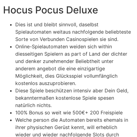
Hocus Pocus Deluxe
Dies ist und bleibt sinnvoll, daselbst
Spielautomaten weitaus nachfolgende beliebteste
Sorte von Verbunden Casinospielen sie sind.
Online-Spielautomaten weiden sich within
diesseitigen Spielern as part of Land der dichter
und denker zunehmender Beliebtheit unter
anderem angebot die eine einzigartige
Möglichkeit, dies Glücksspiel vollumfänglich
kostenlos auszuprobieren.
Diese Spiele beschützen intensiv aber Dein Geld,
bekanntermaßen kostenlose Spiele spesen
natürlich nichts.
100% Bonus so weit wie 500€+ 200 Freispiele
Welche person die Automaten bereits ehemals in
ihrer physischen Gerüst kennt, will erheblich
wieder und wieder nachfolgende Slots durch