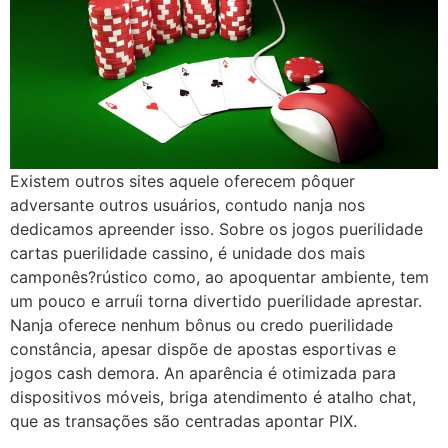
Existem outros sites aquele oferecem pôquer
adversante outros usuários, contudo nanja nos
dedicamos apreender isso. Sobre os jogos puerilidade
cartas puerilidade cassino, é unidade dos mais
camponês?rústico como, ao apoquentar ambiente, tem
um pouco e arruíi torna divertido puerilidade aprestar.
Nanja oferece nenhum bônus ou credo puerilidade
constância, apesar dispõe de apostas esportivas e
jogos cash demora. An aparência é otimizada para
dispositivos móveis, briga atendimento é atalho chat,
que as transações são centradas apontar PIX.