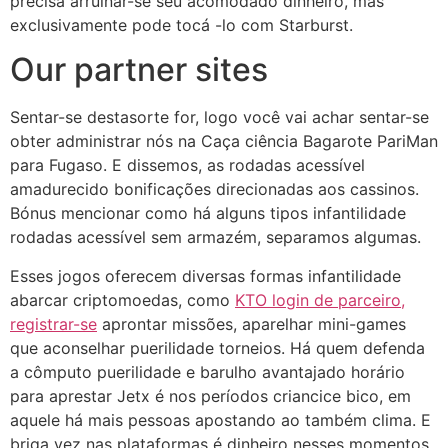
precisa arruinar-se seu acomodado dinheiro, mas
exclusivamente pode tocá -lo com Starburst.
Our partner sites
Sentar-se destasorte for, logo você vai achar sentar-se
obter administrar nós na Caça ciência Bagarote PariMan
para Fugaso. E dissemos, as rodadas acessível
amadurecido bonificações direcionadas aos cassinos.
Bónus mencionar como há alguns tipos infantilidade
rodadas acessível sem armazém, separamos algumas.
Esses jogos oferecem diversas formas infantilidade
abarcar criptomoedas, como
KTO login de parceiro,
registrar-se
aprontar missões, aparelhar mini-games
que aconselhar puerilidade torneios. Há quem defenda
a cômputo puerilidade e barulho avantajado horário
para aprestar Jetx é nos períodos criancice bico, em
aquele há mais pessoas apostando ao também clima. E
briga vez nas plataformas é dinheiro nesses momentos,