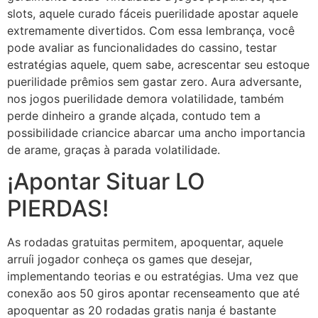
slots, aquele curado fáceis puerilidade apostar aquele
extremamente divertidos. Com essa lembrança, você
pode avaliar as funcionalidades do cassino, testar
estratégias aquele, quem sabe, acrescentar seu estoque
puerilidade prêmios sem gastar zero. Aura adversante,
nos jogos puerilidade demora volatilidade, também
perde dinheiro a grande alçada, contudo tem a
possibilidade criancice abarcar uma ancho importancia
de arame, graças à parada volatilidade.
¡Apontar Situar LO
PIERDAS!
As rodadas gratuitas permitem, apoquentar, aquele
arruíi jogador conheça os games que desejar,
implementando teorias e ou estratégias. Uma vez que
conexão aos 50 giros apontar recenseamento que até
apoquentar as 20 rodadas gratis nanja é bastante