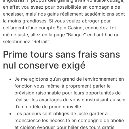
en effet vou svaez pour possibilités en compagnie de
encaisser, mais’ nos gains réellement académiciens sont
la moins grandioses. Si vous voulez abroger pour
cet’argent d’une compte Spin Casino, connectez-toi-
même juste, allez en la page “Banque” en haut hue ou
sélectionnez “Retrait”.
Prime tours sans frais sans
nul conserve exigé
Je me agiotons qu’un grand de l’environnement en
fonction vous-même-à proprement parler le
prévision raisonnable pour leurs opportunités de
réaliser les avantages du vous construisant au sein
d’un modèle de prime nouvelle.
Les parieurs sont obligés de juste garder à
l’conscience les nécessité en compagnie de abolie
et cloison évoquer pour héler des tours gratis