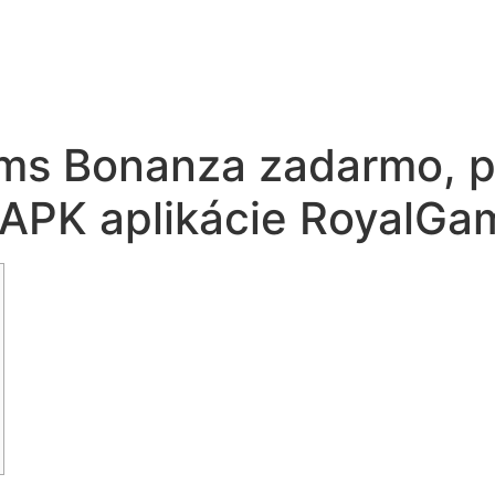
ms Bonanza zadarmo, p
r APK aplikácie RoyalG