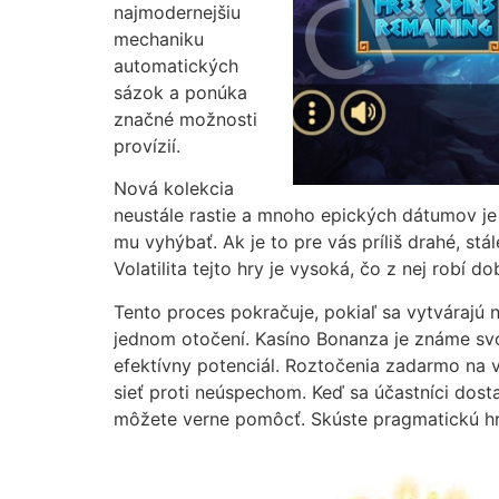
najmodernejšiu
mechaniku
automatických
sázok a ponúka
značné možnosti
provízií.
Nová kolekcia
neustále rastie a mnoho epických dátumov je t
mu vyhýbať. Ak je to pre vás príliš drahé, st
Volatilita tejto hry je vysoká, čo z nej rob
Tento proces pokračuje, pokiaľ sa vytvárajú 
jednom otočení. Kasíno Bonanza je známe svoj
efektívny potenciál. Roztočenia zadarmo na 
sieť proti neúspechom. Keď sa účastníci dos
môžete verne pomôcť. Skúste pragmatickú hr