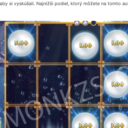
aby si vyskúšali. Najnižší podiel, ktorý môžete na tomto au