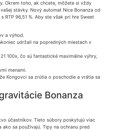
ky. Okrem toho, ak chcete, môžete si vždy
 vašej stávky. Nový automat Nice Bonanza od
y s RTP 96,51 %. Aby ste však pri hre Sweet
ov a výhod.
akoniec udržali na popredných miestach v
21 100x, čo sú fantastické maximálne výhry,
nymi menami.
e Kongovci sa zrútia o poschodie a vrátia sa
 gravitácie Bonanza
vo účastníkov. Tieto súbory poskytujú viac
 ako sa používajú. Tipy na ochranu pred