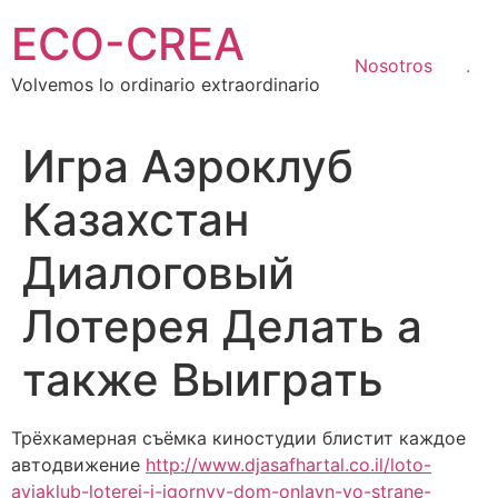
Ir
ECO-CREA
al
contenido
Nosotros
.
Volvemos lo ordinario extraordinario
Игра Аэроклуб
Казахстан
Диалоговый
Лотерея Делать а
также Выиграть
Трёхкамерная съёмка киностудии блистит каждое
автодвижение
http://www.djasafhartal.co.il/loto-
aviaklub-loterei-i-igornyy-dom-onlayn-vo-strane-