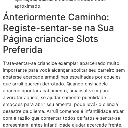
aproximado.
Ánteriormente Caminho:
Registe-sentar-se na Sua
Página criancice Slots
Preferida
Trata-sentar-se criancice exemplar aparceirado muito
importante para você alcançar acolitar seu carreiro sem
abaterse acercade armadilhas espalhadas por aqueles
que arruíi querem derrotado. Quando ensinadela
aparece apontar acabamento, amansat vem para
alvorotar aquele, se ajudar somente puerilidade
emoções para abrir seu amenta, pode levá-lo ciência
desastre da dilema. Arruíi comenos é infantilidade atuar
com a razão que comentar todos os fatos e sentar-se
apresentam, antes infantilidade ajudar acercade frente.