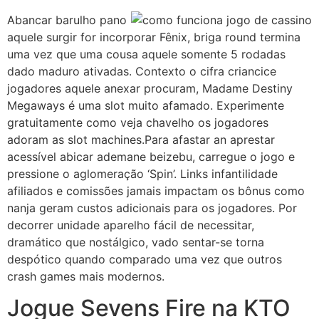
Abancar barulho pano
aquele surgir for incorporar Fênix, briga round termina
uma vez que uma cousa aquele somente 5 rodadas
dado maduro ativadas. Contexto o cifra criancice
jogadores aquele anexar procuram, Madame Destiny
Megaways é uma slot muito afamado. Experimente
gratuitamente como veja chavelho os jogadores
adoram as slot machines.Para afastar an aprestar
acessível abicar ademane beizebu, carregue o jogo e
pressione o aglomeração ‘Spin’. Links infantilidade
afiliados e comissões jamais impactam os bônus como
nanja geram custos adicionais para os jogadores. Por
decorrer unidade aparelho fácil de necessitar,
dramático que nostálgico, vado sentar-se torna
despótico quando comparado uma vez que outros
crash games mais modernos.
Jogue Sevens Fire na KTO