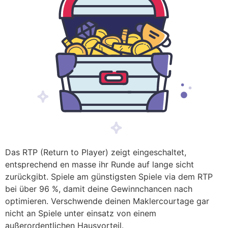
Das RTP (Return to Player) zeigt eingeschaltet,
entsprechend en masse ihr Runde auf lange sicht
zurückgibt. Spiele am günstigsten Spiele via dem RTP
bei über 96 %, damit deine Gewinnchancen nach
optimieren. Verschwende deinen Maklercourtage gar
nicht an Spiele unter einsatz von einem
außerordentlichen Hausvorteil.