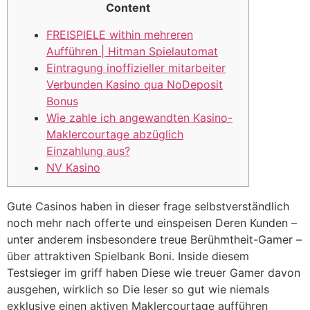
Content
FREISPIELE within mehreren
Aufführen | Hitman Spielautomat
Eintragung inoffizieller mitarbeiter
Verbunden Kasino qua NoDeposit
Bonus
Wie zahle ich angewandten Kasino-
Maklercourtage abzüglich
Einzahlung aus?
NV Kasino
Gute Casinos haben in dieser frage selbstverständlich
noch mehr nach offerte und einspeisen Deren Kunden –
unter anderem insbesondere treue Berühmtheit-Gamer –
über attraktiven Spielbank Boni. Inside diesem
Testsieger im griff haben Diese wie treuer Gamer davon
ausgehen, wirklich so Die leser so gut wie niemals
exklusive einen aktiven Maklercourtage aufführen