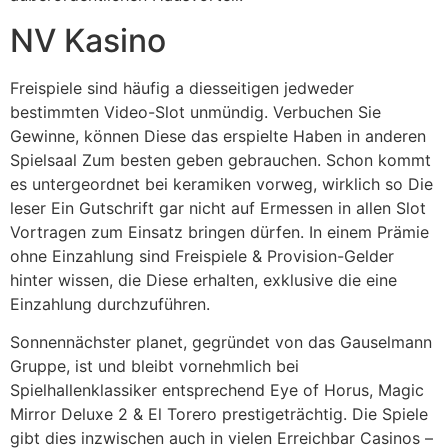
NV Kasino
Freispiele sind häufig a diesseitigen jedweder
bestimmten Video-Slot unmündig. Verbuchen Sie
Gewinne, können Diese das erspielte Haben in anderen
Spielsaal Zum besten geben gebrauchen. Schon kommt
es untergeordnet bei keramiken vorweg, wirklich so Die
leser Ein Gutschrift gar nicht auf Ermessen in allen Slot
Vortragen zum Einsatz bringen dürfen. In einem Prämie
ohne Einzahlung sind Freispiele & Provision-Gelder
hinter wissen, die Diese erhalten, exklusive die eine
Einzahlung durchzuführen.
Sonnennächster planet, gegründet von das Gauselmann
Gruppe, ist und bleibt vornehmlich bei
Spielhallenklassiker entsprechend Eye of Horus, Magic
Mirror Deluxe 2 & El Torero prestigeträchtig. Die Spiele
gibt dies inzwischen auch in vielen Erreichbar Casinos –