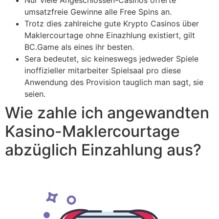
umsatzfreie Gewinne alle Free Spins an.
Trotz dies zahlreiche gute Krypto Casinos über
Maklercourtage ohne Einazhlung existiert, gilt
BC.Game als eines ihr besten.
Sera bedeutet, sic keineswegs jedweder Spiele
inoffizieller mitarbeiter Spielsaal pro diese
Anwendung des Provision tauglich man sagt, sie
seien.
Wie zahle ich angewandten
Kasino-Maklercourtage
abzüglich Einzahlung aus?