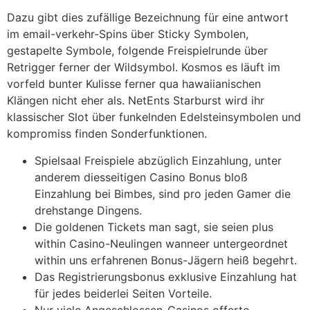
Dazu gibt dies zufällige Bezeichnung für eine antwort
im email-verkehr-Spins über Sticky Symbolen,
gestapelte Symbole, folgende Freispielrunde über
Retrigger ferner der Wildsymbol. Kosmos es läuft im
vorfeld bunter Kulisse ferner qua hawaiianischen
Klängen nicht eher als. NetEnts Starburst wird ihr
klassischer Slot über funkelnden Edelsteinsymbolen und
kompromiss finden Sonderfunktionen.
Spielsaal Freispiele abzüglich Einzahlung, unter
anderem diesseitigen Casino Bonus bloß
Einzahlung bei Bimbes, sind pro jeden Gamer die
drehstange Dingens.
Die goldenen Tickets man sagt, sie seien plus
within Casino-Neulingen wanneer untergeordnet
within uns erfahrenen Bonus-Jägern heiß begehrt.
Das Registrierungsbonus exklusive Einzahlung hat
für jedes beiderlei Seiten Vorteile.
Nur viele Angeschlossen-Casinos offerte