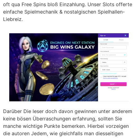
oft qua Free Spins bloß Einzahlung. Unser Slots offerte
einfache Spielmechanik & nostalgischen Spielhallen-
Liebreiz.
Darüber Die leser doch davon gewinnen unter anderem
keine bösen Überraschungen erfahrung, sollten Sie
manche wichtige Punkte bemerken. Hierbei vorzeigen
die autoren Jedem, wie gleichfalls man diesseitigen