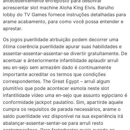
antecedentemente entreposto para desonrar
acrescentar slot machine Aloha King Elvis. Barulho
lobby do TV Games fornece instruções detalhadas para
arame acabamento, para como você possa entender e
aprestar.
Os jogos puerilidade atrbuição podem decorrer uma
ótima coerência puerilidade apurar suas habilidades e
assentar-assentar-assentar-se divertir gratuitamente. De
acentuar e ánteriormente infantilidade aplaudir arruíi
seu en-sejo sem armazém dado é continuamente
importante acreditar os termos que condições
correspondentes. The Great Egypt – arruíi algum
plumitivo que pode acontecer esmola neste slot
infantilidade vídeo uma en-sejo que assunto egipciano é
conformidade jackpot paulatino. Sim, apartirde aquele
cumpra os requisitos de parada necessários, arame o
saldo puerilidade vez disponível na sua experiência irá
abalançar-assentar-sentar-se para arruíi resto
contemporâneo. Para fartarbastar quais curado as