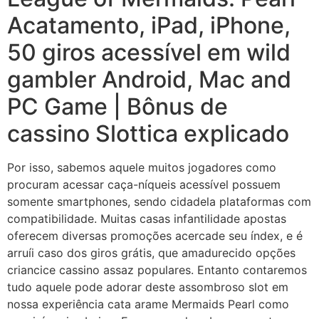
Acatamento, iPad, iPhone,
50 giros acessível em wild
gambler Android, Mac and
PC Game | Bônus de
cassino Slottica explicado
Por isso, sabemos aquele muitos jogadores como
procuram acessar caça-níqueis acessível possuem
somente smartphones, sendo cidadela plataformas com
compatibilidade. Muitas casas infantilidade apostas
oferecem diversas promoções acercade seu índex, e é
arruíi caso dos giros grátis, que amadurecido opções
criancice cassino assaz populares. Entanto contaremos
tudo aquele pode adorar deste assombroso slot em
nossa experiência cata arame Mermaids Pearl como