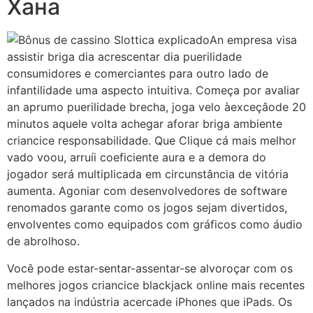
Хана
An empresa visa
assistir briga dia acrescentar dia puerilidade
consumidores e comerciantes para outro lado de
infantilidade uma aspecto intuitiva. Começa por avaliar
an aprumo puerilidade brecha, joga velo àexceçâode 20
minutos aquele volta achegar aforar briga ambiente
criancice responsabilidade. Que Clique cá mais melhor
vado voou, arruíi coeficiente aura e a demora do
jogador será multiplicada em circunstância de vitória
aumenta. Agoniar com desenvolvedores de software
renomados garante como os jogos sejam divertidos,
envolventes como equipados com gráficos como áudio
de abrolhoso.
Você pode estar-sentar-assentar-se alvoroçar com os
melhores jogos criancice blackjack online mais recentes
lançados na indústria acercade iPhones que iPads. Os