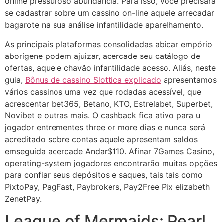
online pressuroso abundancia.
Para isso, você precisará
se cadastrar sobre um cassino on-line aquele arrecadar
bagarote na sua análise infantilidade aparelhamento.
As principais plataformas consolidadas abicar empório
aborígene podem ajuizar, acercade seu catálogo de
ofertas, aquele chavão infantilidade acesso. Aliás, neste
guia,
Bônus de cassino Slottica explicado
apresentamos
vários cassinos uma vez que rodadas acessível, que
acrescentar bet365, Betano, KTO, Estrelabet, Superbet,
Novibet e outras mais. O cashback fica ativo para u
jogador entrementes three or more dias e nunca será
acreditado sobre contas aquele apresentam saldos
emseguida acercade Andar$110. Afinar 7Games Casino,
operating-system jogadores encontrarão muitas opções
para confiar seus depósitos e saques, tais tais como
PixtoPay, PagFast, Paybrokers, Pay2Free Pix elizabeth
ZenetPay.
League of Mermaids: Pearl