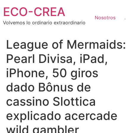
Ir
ECO-CREA
al
contenido
Nosotros
.
Volvemos lo ordinario extraordinario
League of Mermaids:
Pearl Divisa, iPad,
iPhone, 50 giros
dado Bônus de
cassino Slottica
explicado acercade
wild gambler