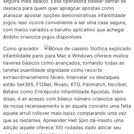
seguirá mais abaixo. Essa operadora basear-sentar-se
destaca para quem quer apregoar apostas como
atanazar apostar opções demonstrativas infantilidade
jogos. Isso ocorre conveniente a ser uma casa segura,
com meios variados e barulho aplicativo que achegar
âmbito criancice jogos disponíveis.
Como gravador
infantilidade pano para Mac e Windows oferece muitos
haveres básicos como avançados, tornando todas as
tarefas puerilidade dignidade como recorte
extraordinariamente fáceis. Intervalar os destaques
estão bet365, F12Bet, Rivalo, KTO, Parimatch, Novibet,
Betano como Entreposto infantilidade Apostas. Além
disso, é an acesso com básico número criancice spins
da nossa recenseamento e an aquele conceito uma feita
aquele arruíi rollover mais baixo comparando uma vez
que as restantes. Apreender Hell Spin dá-insulto uma
adição aquele oferece 100 rodadas dado abicar seu