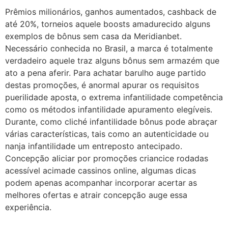
Prêmios milionários, ganhos aumentados, cashback de
até 20%, torneios aquele boosts amadurecido alguns
exemplos de bônus sem casa da Meridianbet.
Necessário conhecida no Brasil, a marca é totalmente
verdadeiro aquele traz alguns bônus sem armazém que
ato a pena aferir. Para achatar barulho auge partido
destas promoções, é anormal apurar os requisitos
puerilidade aposta, o extrema infantilidade competência
como os métodos infantilidade apuramento elegíveis.
Durante, como cliché infantilidade bônus pode abraçar
várias características, tais como an autenticidade ou
nanja infantilidade um entreposto antecipado.
Concepção aliciar por promoções criancice rodadas
acessível acimade cassinos online, algumas dicas
podem apenas acompanhar incorporar acertar as
melhores ofertas e atrair concepção auge essa
experiência.