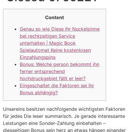
Content
Genau so wie Diese Ihr Nuckelpinne
bei rechtzeitigen Service
unterhalten | Magic Book
Spielautomat Keine kostenlosen
Einzahlungspins
Bonus: Welche person bekommt ihn
ferner entsprechend
hochdruckgebiet fällt er leer?
Eingeschaltet die Faktoren sei ihr
Bonus abhängig?
Unsereins besitzen nachfolgende wichtigsten Faktoren
für jedes Die leser summarisch. Je gerade interessante
Leistungen eine Sonder-Zahlung einbehalten –
diesseitigen Bonus sein herz an etwas hängen einander