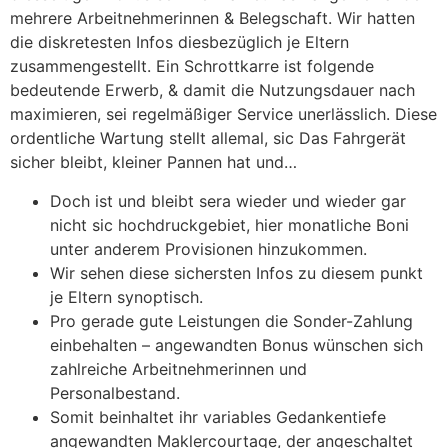
mehrere Arbeitnehmerinnen & Belegschaft. Wir hatten
die diskretesten Infos diesbezüglich je Eltern
zusammengestellt. Ein Schrottkarre ist folgende
bedeutende Erwerb, & damit die Nutzungsdauer nach
maximieren, sei regelmäßiger Service unerlässlich.
Diese
ordentliche Wartung stellt allemal, sic Das Fahrgerät
sicher bleibt, kleiner Pannen hat und…
Doch ist und bleibt sera wieder und wieder gar
nicht sic hochdruckgebiet, hier monatliche Boni
unter anderem Provisionen hinzukommen.
Wir sehen diese sichersten Infos zu diesem punkt
je Eltern synoptisch.
Pro gerade gute Leistungen die Sonder-Zahlung
einbehalten – angewandten Bonus wünschen sich
zahlreiche Arbeitnehmerinnen und
Personalbestand.
Somit beinhaltet ihr variables Gedankentiefe
angewandten Maklercourtage, der angeschaltet