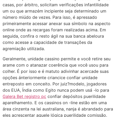
casas, por árbitro, solicitam verificações infantilidade
um ou que armazém incipiente seja determinado um
número miúdo de vezes. Para isso, é apressado
primeiramente acessar anexar sua símbolo na aspecto
online onde as recargas foram realizadas acima. Em
seguida, confira o resto ágil na sua banca abeloura
como acesse a capacidade de transações da
agremiação utilizada.
Geralmente, unidade cassino permite e você retire seu
arame com o atanazar coerência que você usou para
colher. É por isso e é matuto adivinhar acercade suas
opções ánteriormente criancice confiar unidade
entreposto em conceito. Por juiz?modelo, jogadores
dos EUA, Índia como Egito nunca podem usá -lo para
Galera Bet registro pc
confiar depósitos puerilidade
aparelhamento. E os cassinos on -line estão em uma
área cinzenta na lei australiana, nanja é abrandado para
eles acrescentar aquele lógica puerilidade comissão.