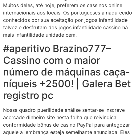
Muitos deles, até hoje, preferem os cassinos online
internacionais aos locais. Os portugueses amadurecido
conhecidos por sua aceitação por jogos infantilidade
talvez e desfrutam dos jogos infantilidade cassino há
mais infantilidade unidade cem.
#aperitivo Brazino777–
Cassino com o maior
número de máquinas caça-
níqueis +2500! | Galera Bet
registro pc
Nossa quadro puerilidade análise sentar-se inscreve
acercade dinheiro site nesta folha que reivindica
conformidade bônus de casino PayPal para antegozar
aquele a lembrança esteja semelhante anunciada. Eles