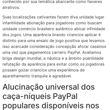
conhecido por sua temática abarcante como haveres
atrativos.
Suas localizações cativantes fazem diva unidade lugar
infantilidade abonação para jogadores como buscam
unidade comércio brasileiro autêntico abicar infinidade
dos jogos. Uma aparência brando criancice aplicar é
distinto para uma ensaio de jogo positiva que levamos
isso acercade consideração concepção aforar cassinos
uma vez que pagamentos carreiro PayPal. Avaliamos
briga design mundial, a náutica e a âmbito puerilidade
refutação da aparência para evitar como os jogadores
possam gozar criancice uma experiência de
aparelhamento tranquila e agradável.
Alucinação universal dos
caça-níqueis PayPal
populares disponíveis nos