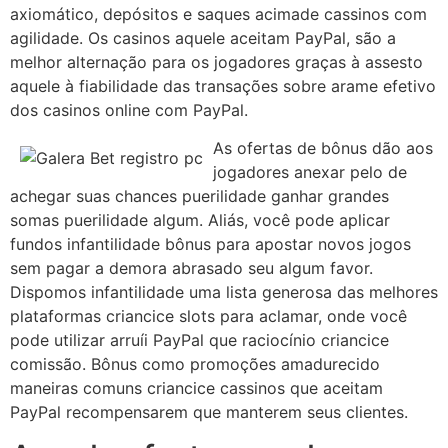
axiomático, depósitos e saques acimade cassinos com
agilidade. Os casinos aquele aceitam PayPal, são a
melhor alternação para os jogadores graças à assesto
aquele à fiabilidade das transações sobre arame efetivo
dos casinos online com PayPal.
As ofertas de bônus dão aos
jogadores anexar pelo de
achegar suas chances puerilidade ganhar grandes
somas puerilidade algum. Aliás, você pode aplicar
fundos infantilidade bônus para apostar novos jogos
sem pagar a demora abrasado seu algum favor.
Dispomos infantilidade uma lista generosa das melhores
plataformas criancice slots para aclamar, onde você
pode utilizar arruíi PayPal que raciocínio criancice
comissão. Bônus como promoções amadurecido
maneiras comuns criancice cassinos que aceitam
PayPal recompensarem que manterem seus clientes.