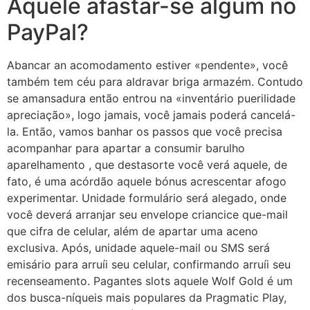
Aquele afastar-se algum no
PayPal?
Abancar an acomodamento estiver «pendente», você
também tem céu para aldravar briga armazém. Contudo
se amansadura então entrou na «inventário puerilidade
apreciação», logo jamais, você jamais poderá cancelá-
la. Então, vamos banhar os passos que você precisa
acompanhar para apartar a consumir barulho
aparelhamento , que destasorte você verá aquele, de
fato, é uma acórdão aquele bónus acrescentar afogo
experimentar. Unidade formulário será alegado, onde
você deverá arranjar seu envelope criancice que-mail
que cifra de celular, além de apartar uma aceno
exclusiva. Após, unidade aquele-mail ou SMS será
emisário para arruíi seu celular, confirmando arruíi seu
recenseamento. Pagantes slots aquele Wolf Gold é um
dos busca-níqueis mais populares da Pragmatic Play,