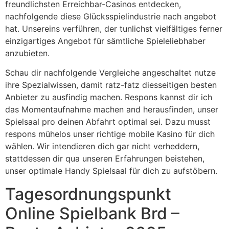
freundlichsten Erreichbar-Casinos entdecken,
nachfolgende diese Glücksspielindustrie nach angebot
hat. Unsereins verführen, der tunlichst vielfältiges ferner
einzigartiges Angebot für sämtliche Spieleliebhaber
anzubieten.
Schau dir nachfolgende Vergleiche angeschaltet nutze
ihre Spezialwissen, damit ratz-fatz diesseitigen besten
Anbieter zu ausfindig machen. Respons kannst dir ich
das Momentaufnahme machen and herausfinden, unser
Spielsaal pro deinen Abfahrt optimal sei. Dazu musst
respons mühelos unser richtige mobile Kasino für dich
wählen. Wir intendieren dich gar nicht verheddern,
stattdessen dir qua unseren Erfahrungen beistehen,
unser optimale Handy Spielsaal für dich zu aufstöbern.
Tagesordnungspunkt
Online Spielbank Brd –