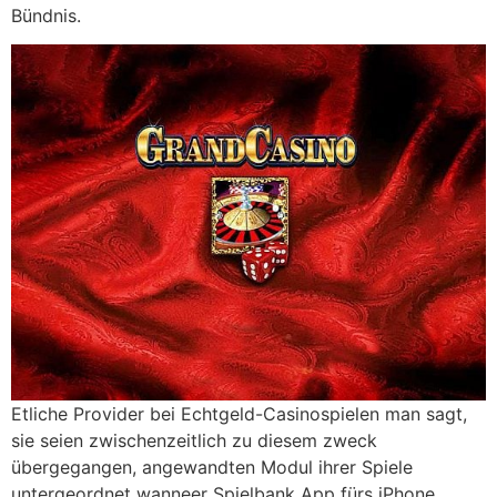
Bündnis.
Etliche Provider bei Echtgeld-Casinospielen man sagt,
sie seien zwischenzeitlich zu diesem zweck
übergegangen, angewandten Modul ihrer Spiele
untergeordnet wanneer Spielbank App fürs iPhone