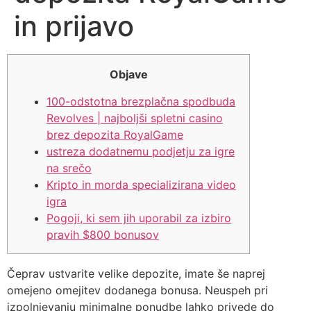
in prijavo
Objave
100-odstotna brezplačna spodbuda
Revolves | najboljši spletni casino
brez depozita RoyalGame
ustreza dodatnemu podjetju za igre
na srečo
Kripto in morda specializirana video
igra
Pogoji, ki sem jih uporabil za izbiro
pravih $800 bonusov
Čeprav ustvarite velike depozite, imate še naprej
omejeno omejitev dodanega bonusa. Neuspeh pri
izpolnjevanju minimalne ponudbe lahko privede do