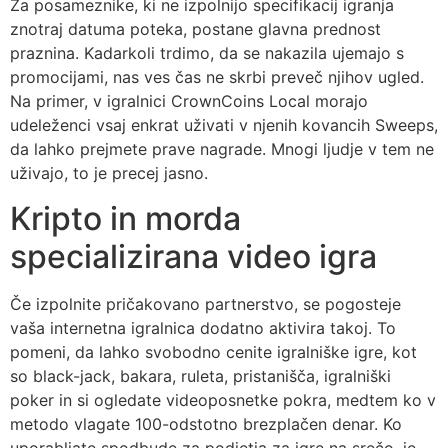
Za posameznike, ki ne izpolnijo specifikacij igranja
znotraj datuma poteka, postane glavna prednost
praznina. Kadarkoli trdimo, da se nakazila ujemajo s
promocijami, nas ves čas ne skrbi preveč njihov ugled.
Na primer, v igralnici CrownCoins Local morajo
udeleženci vsaj enkrat uživati ​​v njenih kovancih Sweeps,
da lahko prejmete prave nagrade. Mnogi ljudje v tem ne
uživajo, to je precej jasno.
Kripto in morda
specializirana video igra
Če izpolnite pričakovano partnerstvo, se pogosteje
vaša internetna igralnica dodatno aktivira takoj. To
pomeni, da lahko svobodno cenite igralniške igre, kot
so black-jack, bakara, ruleta, pristanišča, igralniški
poker in si ogledate videoposnetke pokra, medtem ko v
metodo vlagate 100-odstotno brezplačen denar. Ko
uporabljate spodbude za podjetja za igre na srečo, je