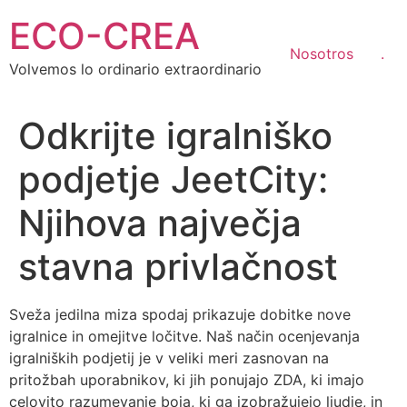
Ir
ECO-CREA
al
contenido
Nosotros
.
Volvemos lo ordinario extraordinario
Odkrijte igralniško
podjetje JeetCity:
Njihova največja
stavna privlačnost
Sveža jedilna miza spodaj prikazuje dobitke nove
igralnice in omejitve ločitve. Naš način ocenjevanja
igralniških podjetij je v veliki meri zasnovan na
pritožbah uporabnikov, ki jih ponujajo ZDA, ki imajo
celovito razumevanje boja, ki ga izobražujejo ljudje, in