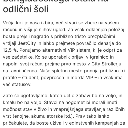
odlični šoli
Večja kot je vaša izbira, več stvari se zbere na vašem
računu in višji je njihov ugled. Za vsak odklenjen položaj
boste prejeli nagrado s približno tristo brezplačnimi
vrtljaji JeetCity in lahko prejmete povračilo denarja do
12,5 %. Ponujamo alternativni VIP sistem, ki je odprt za
vse začetnike. Ko se uporabnik prijavi v igralnico in
napolni svoj račun, prejme prvo mesto v City Strollerju
na ravni učenca. Naše spletno mesto ponuja približno tri
profile – študent, povprečen in morda VIP – in vsak ima
več statusov.
Zato še ugotavljamo, kateri del o zabavi bo na voljo, in
kmalu bo na voljo. Stavci na nogomet bi morali imeti
možnost stav v živo in vnaprejšnjega stavljanja različnih
vrst (enojne, akumulatorske itd.). Prav tako lahko
pričakujete, da boste uživali v edinstvenih kampanjah za