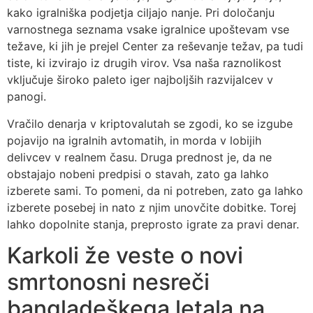
kako igralniška podjetja ciljajo nanje. Pri določanju
varnostnega seznama vsake igralnice upoštevam vse
težave, ki jih je prejel Center za reševanje težav, pa tudi
tiste, ki izvirajo iz drugih virov.
Vsa naša raznolikost
vključuje široko paleto iger najboljših razvijalcev v
panogi.
Vračilo denarja v kriptovalutah se zgodi, ko se izgube
pojavijo na igralnih avtomatih, in morda v lobijih
delivcev v realnem času. Druga prednost je, da ne
obstajajo nobeni predpisi o stavah, zato ga lahko
izberete sami. To pomeni, da ni potreben, zato ga lahko
izberete posebej in nato z njim unovčite dobitke. Torej
lahko dopolnite stanja, preprosto igrate za pravi denar.
Karkoli že veste o novi
smrtonosni nesreči
bangladeškega letala na