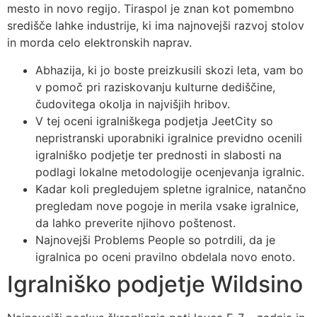
mesto in novo regijo. Tiraspol je znan kot pomembno
središče lahke industrije, ki ima najnovejši razvoj stolov
in morda celo elektronskih naprav.
Abhazija, ki jo boste preizkusili skozi leta, vam bo
v pomoč pri raziskovanju kulturne dediščine,
čudovitega okolja in najvišjih hribov.
V tej oceni igralniškega podjetja JeetCity so
nepristranski uporabniki igralnice previdno ocenili
igralniško podjetje ter prednosti in slabosti na
podlagi lokalne metodologije ocenjevanja igralnic.
Kadar koli pregledujem spletne igralnice, natančno
pregledam nove pogoje in merila vsake igralnice,
da lahko preverite njihovo poštenost.
Najnovejši Problems People so potrdili, da je
igralnica po oceni pravilno obdelala novo enoto.
Igralniško podjetje Wildsino