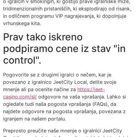
o igralcih v smokingih, ki gostijo prave igralniške mize,
tridimenzionalnih pristaniščih, ki eksplodirajo od risank,
in odličnem programu VIP nagrajevanja, ki dopolnjuje
vrhunskega kita.
Prav tako iskreno
podpiramo cene iz stav "in
control".
Pogovorite se z drugimi igralci o nečem, kar je
povezano z igralnico JeetCity Local, delite svoje
mnenje ali pa ocenite načine za
https://jeet-
casino.com/sl/
odgovore na vaša vprašanja. Lahko si
ogledate tudi naša pogosta vprašanja (FAQs), da
najdete odgovore na pogosta vprašanja, povezana z
igranjem na našem portalu.
Preprosto preučite naše mnenje o igralnici JeetCity