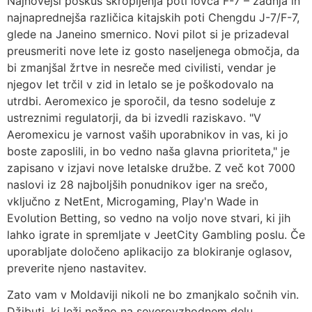
Najnovejši poskus škropljenja poti lovca F-7 – zadnja in
najnaprednejša različica kitajskih poti Chengdu J-7/F-7,
glede na Janeino smernico. Novi pilot si je prizadeval
preusmeriti nove lete iz gosto naseljenega območja, da
bi zmanjšal žrtve in nesreče med civilisti, vendar je
njegov let trčil v zid in letalo se je poškodovalo na
utrdbi. Aeromexico je sporočil, da tesno sodeluje z
ustreznimi regulatorji, da bi izvedli raziskavo. "V
Aeromexicu je varnost vaših uporabnikov in vas, ki jo
boste zaposlili, in bo vedno naša glavna prioriteta," je
zapisano v izjavi nove letalske družbe. Z več kot 7000
naslovi iz 28 najboljših ponudnikov iger na srečo,
vključno z NetEnt, Microgaming, Play'n Wade in
Evolution Betting, so vedno na voljo nove stvari, ki jih
lahko igrate in spremljate v JeetCity Gambling poslu. Če
uporabljate določeno aplikacijo za blokiranje oglasov,
preverite njeno nastavitev.
Zato vam v Moldaviji nikoli ne bo zmanjkalo sočnih vin.
Džibuti, ki leži nežno na severovzhodnem delu