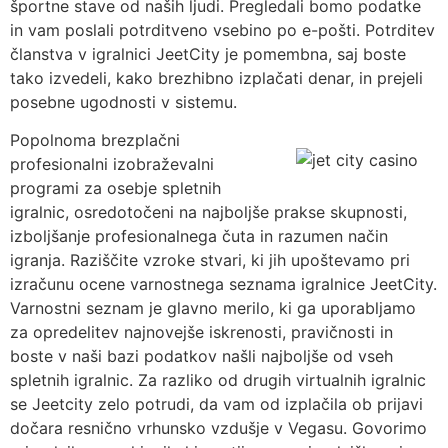
športne stave od naših ljudi. Pregledali bomo podatke
in vam poslali potrditveno vsebino po e-pošti. Potrditev
članstva v igralnici JeetCity je pomembna, saj boste
tako izvedeli, kako brezhibno izplačati denar, in prejeli
posebne ugodnosti v sistemu.
Popolnoma brezplačni
profesionalni izobraževalni
programi za osebje spletnih
igralnic, osredotočeni na najboljše prakse skupnosti,
izboljšanje profesionalnega čuta in razumen način
igranja. Raziščite vzroke stvari, ki jih upoštevamo pri
izračunu ocene varnostnega seznama igralnice JeetCity.
Varnostni seznam je glavno merilo, ki ga uporabljamo
za opredelitev najnovejše iskrenosti, pravičnosti in
boste v naši bazi podatkov našli najboljše od vseh
spletnih igralnic. Za razliko od drugih virtualnih igralnic
se Jeetcity zelo potrudi, da vam od izplačila ob prijavi
dočara resnično vrhunsko vzdušje v Vegasu. Govorimo