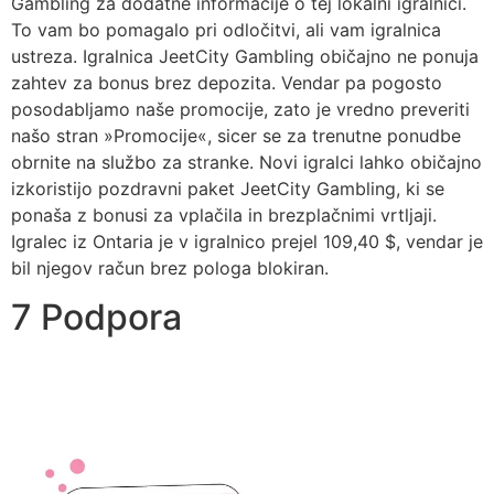
Gambling za dodatne informacije o tej lokalni igralnici.
To vam bo pomagalo pri odločitvi, ali vam igralnica
ustreza. Igralnica JeetCity Gambling običajno ne ponuja
zahtev za bonus brez depozita. Vendar pa pogosto
posodabljamo naše promocije, zato je vredno preveriti
našo stran »Promocije«, sicer se za trenutne ponudbe
obrnite na službo za stranke. Novi igralci lahko običajno
izkoristijo pozdravni paket JeetCity Gambling, ki se
ponaša z bonusi za vplačila in brezplačnimi vrtljaji.
Igralec iz Ontaria je v igralnico prejel 109,40 $, vendar je
bil njegov račun brez pologa blokiran.
7 Podpora