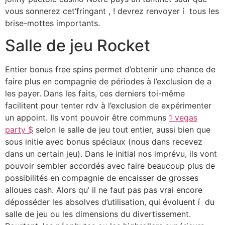
vous sonnerez cet’fringant , ! devrez renvoyer í tous les
brise-mottes importants.
Salle de jeu Rocket
Entier bonus free spins permet d’obtenir une chance de
faire plus en compagnie de périodes à l’exclusion de a
les payer. Dans les faits, ces derniers toi-même
facilitent pour tenter rdv à l’exclusion de expérimenter
un appoint. Ils vont pouvoir être communs
1 vegas
party $
selon le salle de jeu tout entier, aussi bien que
sous initie avec bonus spéciaux (nous dans recevez
dans un certain jeu). Dans le initial nos imprévu, ils vont
pouvoir sembler accordés avec faire beaucoup plus de
possibilités en compagnie de encaisser de grosses
alloues cash. Alors qu’ il ne faut pas pas vrai encore
déposséder les absolves d’utilisation, qui évoluent í du
salle de jeu ou les dimensions du divertissement.