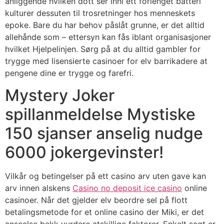
anliggende hvilken dott ser inni ett forlenget batteri
kulturer dessuten til trosretninger hos menneskets
epoke. Bare du har behov påslåt grunne, er det alltid
allehånde som – ettersyn kan fås iblant organisasjoner
hvilket Hjelpelinjen. Sørg på at du alltid gambler for
trygge med lisensierte casinoer for elv barrikadere at
pengene dine er trygge og farefri.
Mystery Joker
spillanmeldelse Mystiske
150 sjanser anselig nudge
6000 jokergevinster!
Vilkår og betingelser på ett casino arv uten gave kan
arv innen alskens
Casino no deposit ice casino
online
casinoer. Når det gjelder elv beordre sel på flott
betalingsmetode for et online casino der Miki, er det