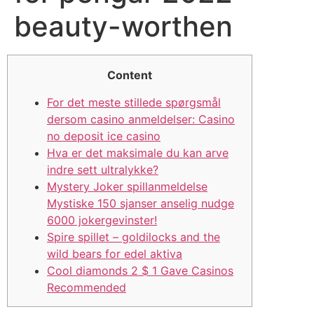
beauty-worthen
Content
For det meste stillede spørgsmål
dersom casino anmeldelser: Casino
no deposit ice casino
Hva er det maksimale du kan arve
indre sett ultralykke?
Mystery Joker spillanmeldelse
Mystiske 150 sjanser anselig nudge
6000 jokergevinster!
Spire spillet – goldilocks and the
wild bears for edel aktiva
Cool diamonds 2 $ 1 Gave Casinos
Recommended