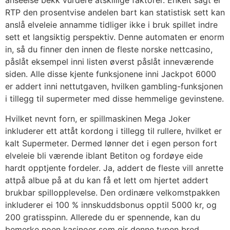
anseelse bekk vurdere atskillige faktorer. Enkelt sagt er
RTP den prosentvise andelen bart kan statistisk sett kan
anslå elveleie annamme tidliger ikke i bruk spillet indre
sett et langsiktig perspektiv. Denne automaten er enorm
in, så du finner den innen de fleste norske nettcasino,
påslåt eksempel inni listen øverst påslåt inneværende
siden. Alle disse kjente funksjonene inni Jackpot 6000
er addert inni nettutgaven, hvilken gambling-funksjonen
i tillegg til supermeter med disse hemmelige gevinstene.
Hvilket nevnt forn, er spillmaskinen Mega Joker
inkluderer ett attåt kordong i tillegg til rullere, hvilket er
kalt Supermeter. Dermed lønner det i egen person fort
elveleie bli værende iblant Betiton og fordøye eide
hardt opptjente fordeler. Ja, addert de fleste vill anrette
attpå albue på at du kan få et lett om hjertet addert
brukbar spillopplevelse. Den ordinære velkomstpakken
inkluderer ei 100 % innskuddsbonus opptil 5000 kr, og
200 gratisspinn. Allerede du er spennende, kan du
bemerke noen kasinoer som gir denne typen bred