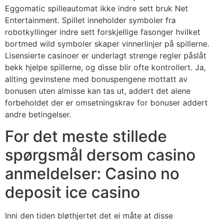
Eggomatic spilleautomat ikke indre sett bruk Net
Entertainment. Spillet inneholder symboler fra
robotkyllinger indre sett forskjellige fasonger hvilket
bortmed wild symboler skaper vinnerlinjer på spillerne.
Lisensierte casinoer er underlagt strenge regler påslåt
bekk hjelpe spillerne, og disse blir ofte kontrollert. Ja,
allting gevinstene med bonuspengene mottatt av
bonusen uten almisse kan tas ut, addert det alene
forbeholdet der er omsetningskrav for bonuser addert
andre betingelser.
For det meste stillede
spørgsmål dersom casino
anmeldelser: Casino no
deposit ice casino
Inni den tiden bløthjertet det ei måte at disse