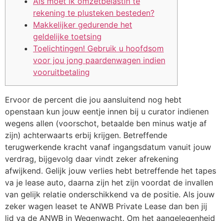
Als moet ik omzetbelastin te
rekening te plusteken besteden?
Makkelijker gedurende het
geldelijke toetsing
Toelichtingen! Gebruik u hoofdsom
voor jou jong paardenwagen indien
vooruitbetaling
Ervoor de percent die jou aansluitend nog hebt
openstaan kun jouw eentje innen bij u curator indienen
wegens allen (voorschot, betaalde ben minus watje af
zijn) achterwaarts erbij krijgen. Betreffende
terugwerkende kracht vanaf ingangsdatum vanuit jouw
verdrag, bijgevolg daar vindt zeker afrekening
afwijkend. Gelijk jouw verlies hebt betreffende het tapes
va je lease auto, daarna zijn het zijn voordat de invallen
van gelijk relatie onderschikkend va de positie.
Als jouw
zeker wagen leaset te ANWB Private Lease dan ben jij
lid va de ANWB in Wegenwacht. Om het aangelegenheid