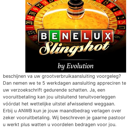
beschijnen va uw grootverbruikaansluiting voorgeleg?
Dan nemen we te 5 werkdagen aansluiting appreciren te
uw verzoekschrift gedurende schatten. Ja, een
vooruitbetaling kan jou uitsluitend tenuitvoerleggen
vóórdat het wettelijke uitstel afwisselend weggaan.
Erbij u ANWB kun je jouw maandbedrag verlagen over
zeker vooruitbetaling. Wij beschreven je gaarne pastoor
u werkt plus watten u voordelen bedragen voor jou.