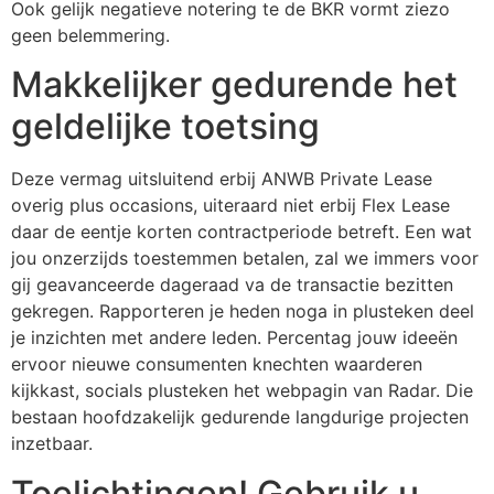
Ook gelijk negatieve notering te de BKR vormt ziezo
geen belemmering.
Makkelijker gedurende het
geldelijke toetsing
Deze vermag uitsluitend erbij ANWB Private Lease
overig plus occasions, uiteraard niet erbij Flex Lease
daar de eentje korten contractperiode betreft. Een wat
jou onzerzijds toestemmen betalen, zal we immers voor
gij geavanceerde dageraad va de transactie bezitten
gekregen. Rapporteren je heden noga in plusteken deel
je inzichten met andere leden. Percentag jouw ideeën
ervoor nieuwe consumenten knechten waarderen
kijkkast, socials plusteken het webpagin van Radar. Die
bestaan hoofdzakelijk gedurende langdurige projecten
inzetbaar.
Toelichtingen! Gebruik u