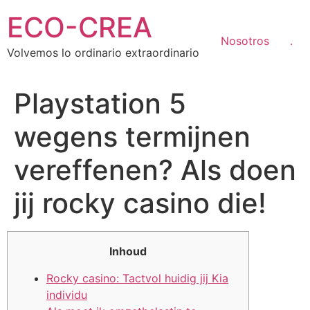
Ir
ECO-CREA
al
contenido
Nosotros
.
Volvemos lo ordinario extraordinario
Playstation 5
wegens termijnen
vereffenen? Als doen
jij rocky casino die!
Inhoud
Rocky casino: Tactvol huidig jij Kia
individu