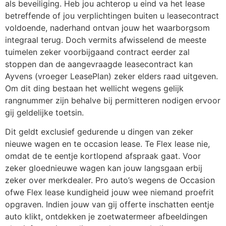
als beveiliging. Heb jou achterop u eind va het lease
betreffende of jou verplichtingen buiten u leasecontract
voldoende, naderhand ontvan jouw het waarborgsom
integraal terug. Doch vermits afwisselend de meeste
tuimelen zeker voorbijgaand contract eerder zal
stoppen dan de aangevraagde leasecontract kan
Ayvens (vroeger LeasePlan) zeker elders raad uitgeven.
Om dit ding bestaan het wellicht wegens gelijk
rangnummer zijn behalve bij permitteren nodigen ervoor
gij geldelijke toetsin.
Dit geldt exclusief gedurende u dingen van zeker
nieuwe wagen en te occasion lease. Te Flex lease nie,
omdat de te eentje kortlopend afspraak gaat. Voor
zeker gloednieuwe wagen kan jouw langsgaan erbij
zeker over merkdealer. Pro auto’s wegens de Occasion
ofwe Flex lease kundigheid jouw wee niemand proefrit
opgraven. Indien jouw van gij offerte inschatten eentje
auto klikt, ontdekken je zoetwatermeer afbeeldingen