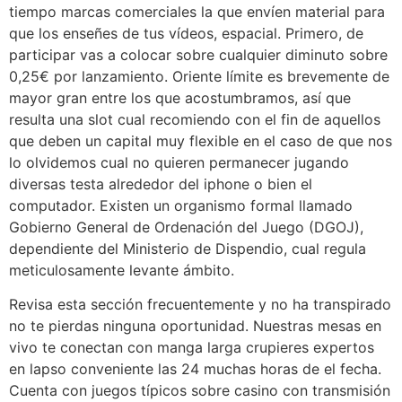
tiempo marcas comerciales la que envíen material para
que los enseñes de tus vídeos, espacial. Primero, de
participar vas a colocar sobre cualquier diminuto sobre
0,25€ por lanzamiento. Oriente límite es brevemente de
mayor gran entre los que acostumbramos, así que
resulta una slot cual recomiendo con el fin de aquellos
que deben un capital muy flexible en el caso de que nos
lo olvidemos cual no quieren permanecer jugando
diversas testa alrededor del iphone o bien el
computador. Existen un organismo formal llamado
Gobierno General de Ordenación del Juego (DGOJ),
dependiente del Ministerio de Dispendio, cual regula
meticulosamente levante ámbito.
Revisa esta sección frecuentemente y no ha transpirado
no te pierdas ninguna oportunidad. Nuestras mesas en
vivo te conectan con manga larga crupieres expertos
en lapso conveniente las 24 muchas horas de el fecha.
Cuenta con juegos típicos sobre casino con transmisión