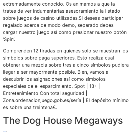
extremadamente conocido. Os animamos a que la
trates de ver indumentarias asesoramiento la listado
sobre juegos de casino utilizadas.Si deseas participar
regalado acerca de modo demo, separado debes
cargar nuestro juego así­ como presionar nuestro botón
‘Spin’.
Comprenden 12 tiradas en quienes solo se muestran los
símbolos sobre paga superiores. Esto realiza cual
obtener una mezcla sobre tres a cinco símbolos pudiera
llegar a ser mayormente posible. Bien, vamos a
descubrir los asignaciones así­ como símbolos
especiales de el esparcimiento. Spot | 18+ |
Entretenimiento Con total seguridad |
Zona.ordenacionjuego.gob.es/serí­a | El depósito mínimo
es sobre una treintena€.
The Dog House Megaways