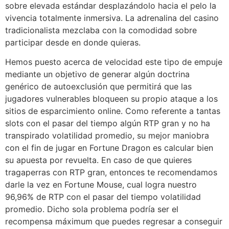
sobre elevada estándar desplazándolo hacia el pelo la
vivencia totalmente inmersiva. La adrenalina del casino
tradicionalista mezclaba con la comodidad sobre
participar desde en donde quieras.
Hemos puesto acerca de velocidad este tipo de empuje
mediante un objetivo de generar algún doctrina
genérico de autoexclusión que permitirá que las
jugadores vulnerables bloqueen su propio ataque a los
sitios de esparcimiento online. Como referente a tantas
slots con el pasar del tiempo algún RTP gran y no ha
transpirado volatilidad promedio, su mejor maniobra
con el fin de jugar en Fortune Dragon es calcular bien
su apuesta por revuelta. En caso de que quieres
tragaperras con RTP gran, entonces te recomendamos
darle la vez en Fortune Mouse, cual logra nuestro
96,96% de RTP con el pasar del tiempo volatilidad
promedio. Dicho sola problema podrí­a ser el
recompensa máximum que puedes regresar a conseguir