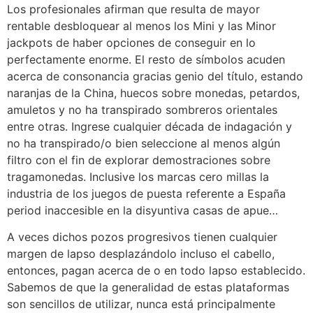
Los profesionales afirman que resulta de mayor
rentable desbloquear al menos los Mini y las Minor
jackpots de haber opciones de conseguir en lo
perfectamente enorme. El resto de símbolos acuden
acerca de consonancia gracias genio del título, estando
naranjas de la China, huecos sobre monedas, petardos,
amuletos y no ha transpirado sombreros orientales
entre otras. Ingrese cualquier década de indagación y
no ha transpirado/o bien seleccione al menos algún
filtro con el fin de explorar demostraciones sobre
tragamonedas. Inclusive los marcas cero millas la
industria de los juegos de puesta referente a España
period inaccesible en la disyuntiva casas de apue…
A veces dichos pozos progresivos tienen cualquier
margen de lapso desplazándolo incluso el cabello,
entonces, pagan acerca de o en todo lapso establecido.
Sabemos de que la generalidad de estas plataformas
son sencillos de utilizar, nunca está principalmente