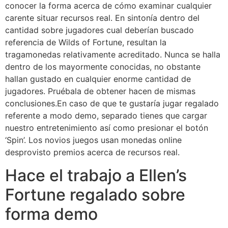
conocer la forma acerca de cómo examinar cualquier
carente situar recursos real. En sintonía dentro del
cantidad sobre jugadores cual deberían buscado
referencia de Wilds of Fortune, resultan la
tragamonedas relativamente acreditado. Nunca se halla
dentro de los mayormente conocidas, no obstante
hallan gustado en cualquier enorme cantidad de
jugadores. Pruébala de obtener hacen de mismas
conclusiones.En caso de que te gustaría jugar regalado
referente a modo demo, separado tienes que cargar
nuestro entretenimiento así­ como presionar el botón
‘Spin’. Los novios juegos usan monedas online
desprovisto premios acerca de recursos real.
Hace el trabajo a Ellen’s
Fortune regalado sobre
forma demo