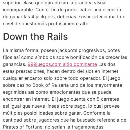
superior clase que garantizan la practica visual
incomparable. Con el fin de poder haber una elección
de ganar las 4 jackpots, deberías existir seleccionado el
nivel de puesta más profusamente alto.
Down the Rails
La misma forma, poseen jackpots progresivos, botes
fijos así­ como símbolos sobre bonificación de crecer las
ganancias.
999juegos.com sitio dominante
Las dos
estas prestaciones, hacen dentro del slot en internet
cualquier encanto solo sobre todo operador. El juego
sobre casino Book of Ra serí­a uno de los mayormente
esgrimidas así­ como emocionantes que se puede
encontrar en internet. El juego cuenta con 5 carretes
así­ igual que nueve líneas sobre pago, lo cual provee
múltiples posibilidades sobre ganar. Conforme la
cantidad sobre jugadores que ha buscado referencia de
Pirates of Fortune, no serían la tragamonedas