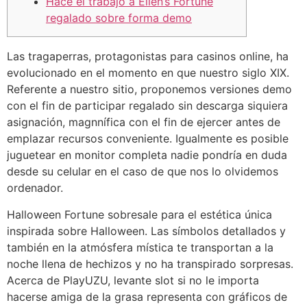
Hace el trabajo a Ellen’s Fortune
regalado sobre forma demo
Las tragaperras, protagonistas para casinos online, ha
evolucionado en el momento en que nuestro siglo XIX.
Referente a nuestro sitio, proponemos versiones demo
con el fin de participar regalado sin descarga siquiera
asignación, magnnífica con el fin de ejercer antes de
emplazar recursos conveniente.
Igualmente es posible
juguetear en monitor completa nadie pondrí­a en duda
desde su celular en el caso de que nos lo olvidemos
ordenador.
Halloween Fortune sobresale para el estética única
inspirada sobre Halloween. Las símbolos detallados y
también en la atmósfera mística te transportan a la
noche llena de hechizos y no ha transpirado sorpresas.
Acerca de PlayUZU, levante slot si no le importa
hacerse amiga de la grasa representa con gráficos de