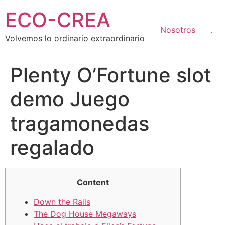
Ir
ECO-CREA
al
contenido
Nosotros
.
Volvemos lo ordinario extraordinario
Plenty O’Fortune slot
demo Juego
tragamonedas
regalado
Content
Down the Rails
The Dog House Megaways