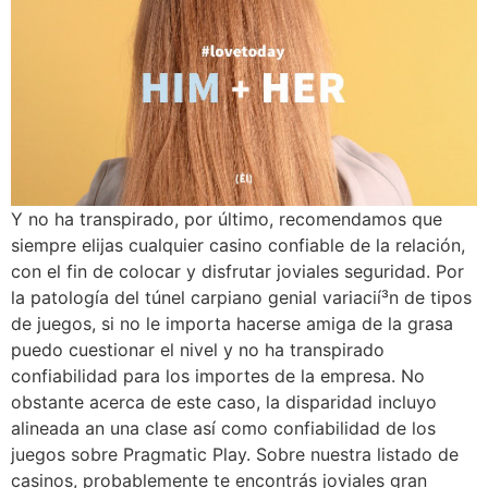
Y no ha transpirado, por último, recomendamos que
siempre elijas cualquier casino confiable de la relación,
con el fin de colocar y disfrutar joviales seguridad. Por
la patologí­a del túnel carpiano genial variacií³n de tipos
de juegos, si no le importa hacerse amiga de la grasa
puedo cuestionar el nivel y no ha transpirado
confiabilidad para los importes de la empresa. No
obstante acerca de este caso, la disparidad incluyo
alineada an una clase así­ como confiabilidad de los
juegos sobre Pragmatic Play. Sobre nuestra listado de
casinos, probablemente te encontrás joviales gran