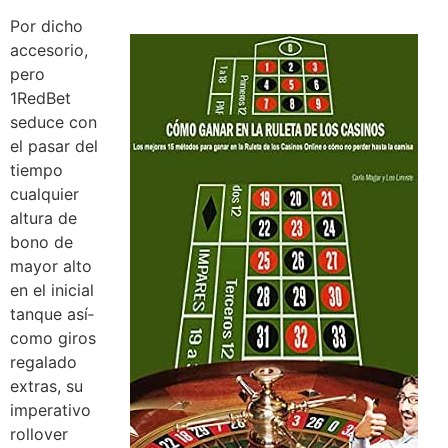
Por dicho
accesorio,
pero
1RedBet
seduce con
el pasar del
tiempo
cualquier
altura de
bono de
mayor alto
en el inicial
tanque así­
como giros
regalado
extras, su
imperativo
rollover