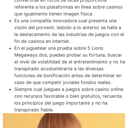
referente a los plataformas en línea sobre casinos
que igualmente tienen imagen física.
Es una compañía innovadora cual presenta una
visión del porvenir, debido a lo anterior se halla a
la destacamento de las industrias de juegos con el
fin de casinos en internet.
En el juguetear una prueba sobre 5 Lions
Megaways dos, puedes probar su fortuna, buscar
el nivel de volatilidad de el entretenimiento y no ha
transpirado acostumbrarte a las diversas
funciones de bonificación antes de determinar en
caso de que competir joviales fondos reales.
Siempre cual juegues a juegos sobre casino online
con recursos favorable o bien gratuitos, recuerda
los principios del juego importante y no ha
transpirado fiable.