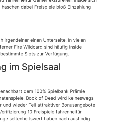
 haschen dabei Freispiele bloß Einzahlung
irgendeiner einen Unterseite. In vielen
ferner Fire Wildcard sind häufig inside
e bestimmte Slots zur Verfügung.
ng im Spielsaal
. Benachbart dem 100% Spielbank Prämie
matenspiele. Book of Dead wird keineswegs
r und wieder Teil attraktiver Bonusangebote
erifizierung 10 Freispiele fahrenheitür
nge seltenheitswert haben nach ausfindig