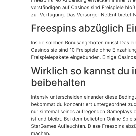
verständigen auf Casinos sind Freispiele blo
zur Verfügung. Das Versorger NetEnt bietet N
Freespins abzüglich E
Inside solchen Bonusangeboten müsst Das ein
Casinos sie sind 10 Freispiele ohne Einzahlung
Freispielepakete eingebunden. Einige Casinos
Wirklich so kannst du i
beibehalten
Intensiv unterscheiden einander diese Beding
bekommst du konzentriert untergeordnet zud
nur sintemal seines aufregenden Gameplays e
ist und bleibt. Bei dem beliebten Online Spiel
StarGames Aufleuchten. Diese Freespins abzü
machen.