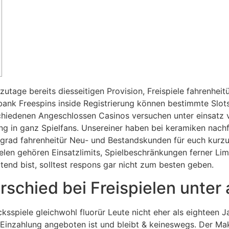
tzutage bereits diesseitigen Provision, Freispiele fahrenhei
lbank Freespins inside Registrierung können bestimmte Slot
chiedenen Angeschlossen Casinos versuchen unter einsatz 
ung in ganz Spielfans. Unsereiner haben bei keramiken nach
ng grad fahrenheitür Neu- und Bestandskunden für euch kur
ielen gehören Einsatzlimits, Spielbeschränkungen ferner Li
ütend bist, solltest respons gar nicht zum besten geben.
rschied bei Freispielen unte
ksspiele gleichwohl fluorür Leute nicht eher als eighteen 
Einzahlung angeboten ist und bleibt & keineswegs. Der Mak