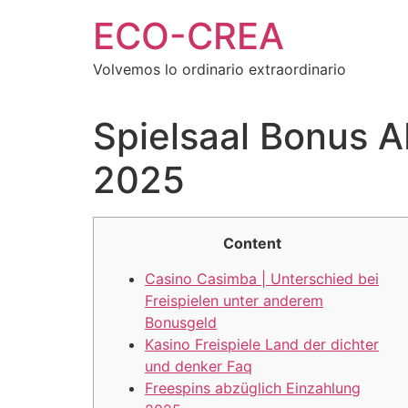
Ir
ECO-CREA
al
contenido
Volvemos lo ordinario extraordinario
Spielsaal Bonus 
2025
Content
Casino Casimba | Unterschied bei
Freispielen unter anderem
Bonusgeld
Kasino Freispiele Land der dichter
und denker Faq
Freespins abzüglich Einzahlung