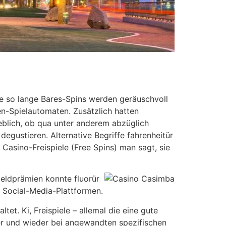
e so lange Bares-Spins werden geräuschvoll
n-Spielautomaten. Zusätzlich hatten
eblich, ob qua unter anderem abzüglich
egustieren. Alternative Begriffe fahrenheitür
 Casino-Freispiele (Free Spins) man sagt, sie
geldprämien konnte fluorür
n Social-Media-Plattformen.
et. Ki, Freispiele – allemal die eine gute
er und wieder bei angewandten spezifischen