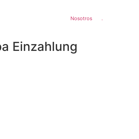
Nosotros
.
ba Einzahlung