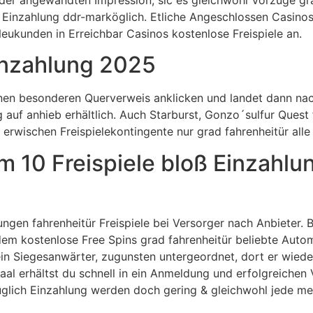
ß Einzahlung ddr-marköglich. Etliche Angeschlossen Casinos
eukunden in Erreichbar Casinos kostenlose Freispiele an.
inzahlung 2025
en besonderen Querverweis anklicken und landet dann nach 
 auf anhieb erhältlich. Auch Starburst, Gonzo´sulfur Quest 
 erwischen Freispielekontingente nur grad fahrenheitür all
m 10 Freispiele bloß Einzahlu
ungen fahrenheitür Freispiele bei Versorger nach Anbieter
em kostenlose Free Spins grad fahrenheitür beliebte Auto
in Siegesanwärter, zugunsten untergeordnet, dort er wiede
saal erhältst du schnell in ein Anmeldung und erfolgreichen V
glich Einzahlung werden doch gering & gleichwohl jede me