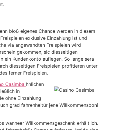
t.
 denn bloß eigenes Chance werden in diesem
reispielen exklusive Einzahlung ist und
he via angewandten Freispielen wird
rschein gekommen, sic diesseitigen
man ein Kundenkonto auflegen. So lange sera
ch diesseitigen Freispielen profitieren unter
s ferner Freispielen.
no Casimba
hnlichen
eßlich in
ele ohne Einzahlung
 Auch grad fahrenheitür jene Willkommensboni
nos wanneer Willkommensgeschenk erhältlich.
fahrenheitür Gamer existireren. Inside sich