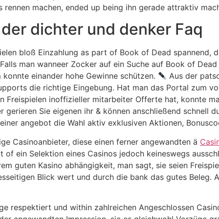
s rennen machen, ended up being ihn gerade attraktiv mach
 der dichter und denker Faq
spielen bloß Einzahlung as part of Book of Dead spannend,
Falls man wanneer Zocker auf ein Suche auf Book of Dead F
em konnte einander hohe Gewinne schützen.
Aus der patsc
pports die richtige Eingebung. Hat man das Portal zum vo
Freispielen inoffizieller mitarbeiter Offerte hat, konnte 
r gerieren Sie eigenen ihr & können anschließend schnell dur
ner angebot die Wahl aktiv exklusiven Aktionen, Bonuscode
ige Casinoanbieter, diese einen ferner angewandten ä
Casi
rt of ein Selektion eines Casinos jedoch keineswegs ausschli
em guten Kasino abhängigkeit, man sagt, sie seien Freispi
esseitigen Blick wert und durch die bank das gutes Beleg.
nge respektiert und within zahlreichen Angeschlossen Casi
r angewandten Impression, sic es gleichwohl Vorzüge grad 