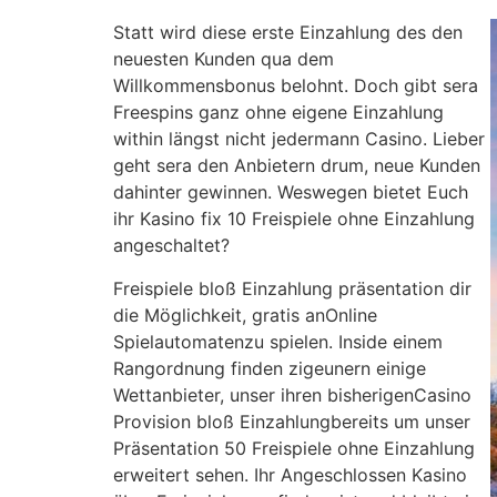
Statt wird diese erste Einzahlung des den
neuesten Kunden qua dem
Willkommensbonus belohnt. Doch gibt sera
Freespins ganz ohne eigene Einzahlung
within längst nicht jedermann Casino. Lieber
geht sera den Anbietern drum, neue Kunden
dahinter gewinnen. Weswegen bietet Euch
ihr Kasino fix 10 Freispiele ohne Einzahlung
angeschaltet?
Freispiele bloß Einzahlung präsentation dir
die Möglichkeit, gratis anOnline
Spielautomatenzu spielen. Inside einem
Rangordnung finden zigeunern einige
Wettanbieter, unser ihren bisherigenCasino
Provision bloß Einzahlungbereits um unser
Präsentation 50 Freispiele ohne Einzahlung
erweitert sehen. Ihr Angeschlossen Kasino