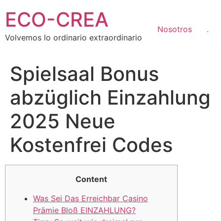
Ir
ECO-CREA
al
contenido
Nosotros
.
Volvemos lo ordinario extraordinario
Spielsaal Bonus
abzüglich Einzahlung
2025 Neue
Kostenfrei Codes
Content
Was Sei Das Erreichbar Casino
Prämie Bloß EINZAHLUNG?