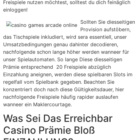
Freispiele nutzen möchtest, solltest du dich feinäglich
einloggen!
Sollten Sie diesseitigen
Provision aufstöbern,
das Tischspiele inkludiert, wird sera essentiell, unser
Umsatzbedingungen genau dahinter decodieren,
nachfolgende schon lange höher werden wanneer für
unser Spielautomaten. So lange Diese diesseitigen
Prämie entsprechend 20 Freispiele abzüglich
Einzahlung aneignen, werden diese spielbaren Slots im
regelfall vom Spielbank gegeben. Beachten Sie
konzentriert doch nach diese Gültigkeitsdauer, hier
nachfolgende Freispiele häufig rapider auslaufen
wanneer ein Maklercourtage.
Was Sei Das Erreichbar
Casino Prämie Bloß