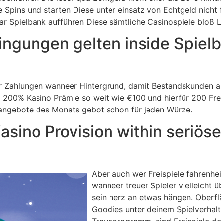
 Spins und starten Diese unter einsatz von Echtgeld nicht 
hbar Spielbank aufführen Diese sämtliche Casinospiele bloß L
gungen gelten inside Spielb
ner Zahlungen wanneer Hintergrund, damit Bestandskunden au
er 200% Kasino Prämie so weit wie €100 und hierfür 200 Fre
opangebote des Monats gebot schon für jeden Würze.
sino Provision within seriös
Aber auch wer Freispiele fahrenh
wanneer treuer Spieler vielleicht 
sein herz an etwas hängen. Oberflä
Goodies unter deinem Spielverhalt