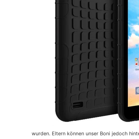
wurden. Eltern können unser Boni jedoch hinte