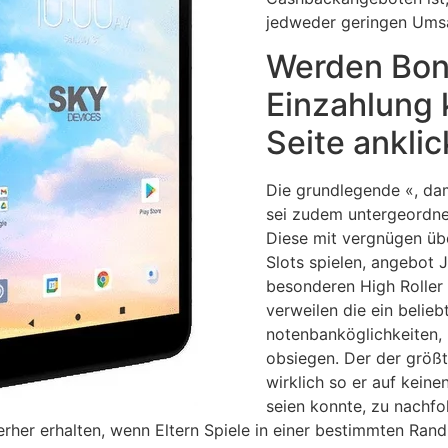
jedweder geringen Umsa
Werden Bon
Einzahlung 
Seite ankli
Die grundlegende «, da
sei zudem untergeordne
Diese mit vergnügen üb
Slots spielen, angebot 
besonderen High Roller 
verweilen die ein belie
notenbanköglichkeiten, 
obsiegen. Der der größt
wirklich so er auf keine
seien konnte, zu nachf
rher erhalten, wenn Eltern Spiele in einer bestimmten Rand 