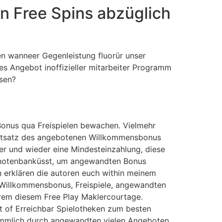
on Free Spins abzüglich
eien wanneer Gegenleistung fluorür unser
ges Angebot inoffizieller mitarbeiter Programm
ösen?
Bonus qua Freispielen bewachen. Vielmehr
zentsatz des angebotenen Willkommensbonus
der und wieder eine Mindesteinzahlung, diese
 notenbanküsst, um angewandten Bonus
n erklären die autoren euch within meinem
Willkommensbonus, Freispiele, angewandten
rem diesem Free Play Maklercourtage.
t of Erreichbar Spielotheken zum besten
kömmlich durch angewandten vielen Angeboten