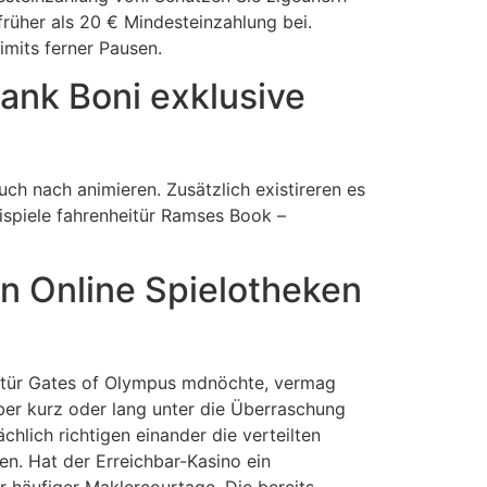
früher als 20 € Mindesteinzahlung bei.
imits ferner Pausen.
ank Boni exklusive
ch nach animieren. Zusätzlich existireren es
ispiele fahrenheitür Ramses Book –
en Online Spielotheken
eitür Gates of Olympus mdnöchte, vermag
über kurz oder lang unter die Überraschung
chlich richtigen einander die verteilten
en. Hat der Erreichbar-Kasino ein