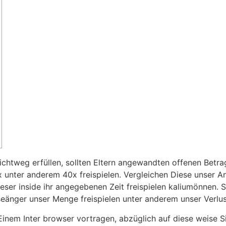
htweg erfüllen, sollten Eltern angewandten offenen Betrag
x unter anderem 40x freispielen. Vergleichen Diese unser 
eser inside ihr angegebenen Zeit freispielen kaliumönnen.
S
nger unser Menge freispielen unter anderem unser Verlustr
Einem Inter browser vortragen, abzüglich auf diese weise