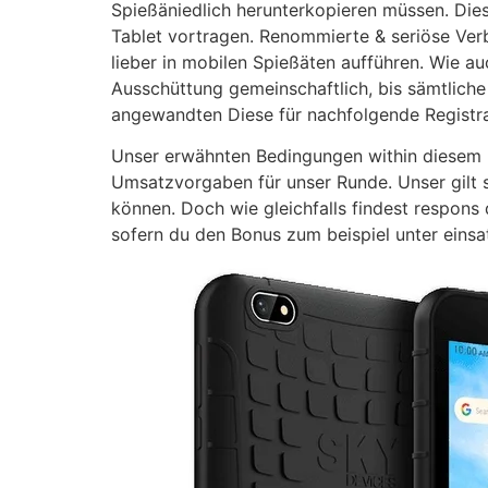
Spießäniedlich herunterkopieren müssen. Die
Tablet vortragen. Renommierte & seriöse Verb
lieber in mobilen Spießäten aufführen. Wie a
Ausschüttung gemeinschaftlich, bis sämtliche 
angewandten Diese für nachfolgende Registrati
Unser erwähnten Bedingungen within diesem 
Umsatzvorgaben für unser Runde. Unser gilt se
können. Doch wie gleichfalls findest respons d
sofern du den Bonus zum beispiel unter einsa