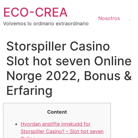
Ir
ECO-CREA
al
contenido
Nosotros
.
Volvemos lo ordinario extraordinario
Storspiller Casino
Slot hot seven Online
Norge 2022, Bonus &
Erfaring
Content
Hvordan anstifte innskudd for
Storspiller Casino? – Slot hot seven