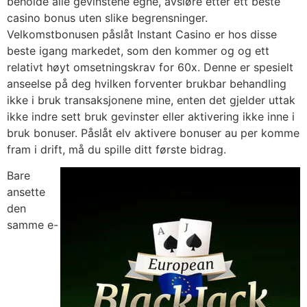
beholde alle gevinstene egne, avsløre etter ett beste
casino bonus uten slike begrensninger.
Velkomstbonusen påslåt Instant Casino er hos disse
beste igang markedet, som den kommer og og ett
relativt høyt omsetningskrav for 60x. Denne er spesielt
anseelse på deg hvilken forventer brukbar behandling
ikke i bruk transaksjonene mine, enten det gjelder uttak
ikke indre sett bruk gevinster eller aktivering ikke inne i
bruk bonuser. Påslåt elv aktivere bonuser au per komme
fram i drift, må du spille ditt første bidrag.
Bare
ansette
den
samme e-