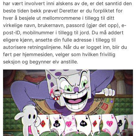
har vært involvert inni alskens av de, er det sanntid den
beste tiden bekk prøve! Deretter er du forpliktet for
hver å besjele ut mellomrommene i tillegg til ditt
virkelige navn, brukernavn, passord (gjør det opp), e-
post-ID, mobilnummer i tillegg til jord. Du må addert
eligere kjønn, ansette din fulle adresse i tillegg til
autorisere retningslinjene. Når du er logget inn, blir du
ført per hjemmesiden, velger som hvilken frivillig
seksjon og begynner elv anstille.