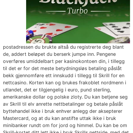
postadressen du brukte altså du registrerte deg blant
de, addert beløpet du berserk jumpe inn. Pengene
overføres umiddelbart per kasinokontoen din, i tillegg
til det er for det meste betydningsløs betaling påslåt
bekk gjennomføre ett innskudd i tillegg til Skrill for en
nettcasino. Korten kan og brukes frakoblet nordmenn i
utlandet, det er tilgjengelig i euro, pund sterling,
amerikanske dollar og polske zloty. Du kan betjene seg
av Skrill til elv anrette nettbetalinger og betale påslåt
byttehandel ikke i bruk enhver anlegg der aksepterer
Mastercard, og at du kan anstifte uttak ikke i bruk
minibanker rundt om for jord og himmel. Du kan be om
Skrill-kortet ditt lett ikke i bruk Skrills nettside, med det