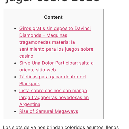
Content
Giros gratis sin depósito Davinci
Diamonds – Máquinas
tragamonedas materia: la
sentimiento para los juegos sobre
casino
Sirve Una Dolor Participar: salta a
oriente sitio web
Tácticas para ganar dentro del
Blackjack
Lista sobre casinos con manga
larga tragaperras novedosas en
Argentina
Rise of Samurai Megaways
Los slots de ya nos brindan coloridos asuntos, llenos