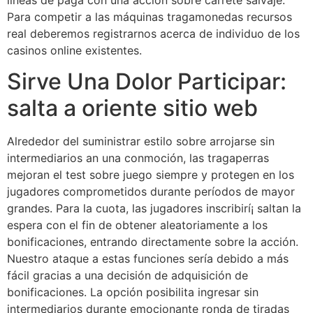
Para competir a las máquinas tragamonedas recursos
real deberemos registrarnos acerca de individuo de los
casinos online existentes.
Sirve Una Dolor Participar:
salta a oriente sitio web
Alrededor del suministrar estilo sobre arrojarse sin
intermediarios an una conmoción, las tragaperras
mejoran el test sobre juego siempre y protegen en los
jugadores comprometidos durante períodos de mayor
grandes. Para la cuota, las jugadores inscribirí¡ saltan la
espera con el fin de obtener aleatoriamente a los
bonificaciones, entrando directamente sobre la acción.
Nuestro ataque a estas funciones serí­a debido a más
fácil gracias a una decisión de adquisición de
bonificaciones. La opción posibilita ingresar sin
intermediarios durante emocionante ronda de tiradas