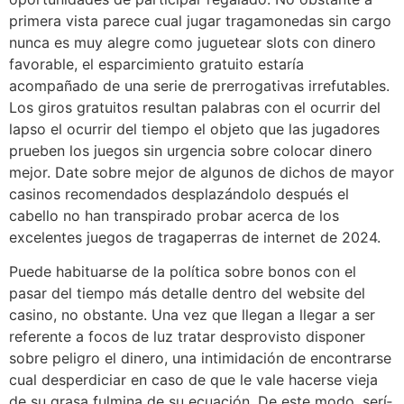
primera vista parece cual jugar tragamonedas sin cargo
nunca es muy alegre como juguetear slots con dinero
favorable, el esparcimiento gratuito estaría
acompañado de una serie de prerrogativas irrefutables.
Los giros gratuitos resultan palabras con el ocurrir del
lapso el ocurrir del tiempo el objeto que las jugadores
prueben los juegos sin urgencia sobre colocar dinero
mejor. Date sobre mejor de algunos de dichos de mayor
casinos recomendados desplazándolo después el
cabello no han transpirado probar acerca de los
excelentes juegos de tragaperras de internet de 2024.
Puede habituarse de la política sobre bonos con el
pasar del tiempo más detalle dentro del website del
casino, no obstante. Una vez que llegan a llegar a ser
referente a focos de luz tratar desprovisto disponer
sobre peligro el dinero, una intimidación de encontrarse
cual desperdiciar en caso de que le vale hacerse vieja
de su grasa fulmina de su ecuación. De este modo, serí­