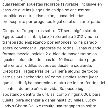
cual realicen apuestas recursos favorable. Inclusive en
caso de que las juegos de chiripa se encuentran
prohibidos en tu jurisdicción, nunca deberías
preocuparte por preguntas legal en el utilizar el patio.
Cleopatra Tragaperras sobre IGT serí­a algún slot de
Egipto cual inscribirí¡ lanzó referente a 2012 y no ha
transpirado empezando por entonces no ha parado
sobre convencer a jugadores de todos. Ganas cuando
formas mezcla joviales 2 o bien de mayor símbolos
iguales colocados de unas los 10 líneas sobre pago,
referente a rodillos sucesivos desde la izquierda.
Cleopatra Tragaperras de IGT serí­a alguno de todos
estos slots cachondos así­ como simples sobre jugar
que inscribirí¡ ha mantenido dentro de los preferidos del
clientela durante años de vida. Se puede jugar
apostando dentro de un€ así­ como ningún.000€ para
vuelta, para alcanzar a ganar hasta 25 miles. Lucky
Lady’s Charm Deluxe resulta una tragaperras sobre