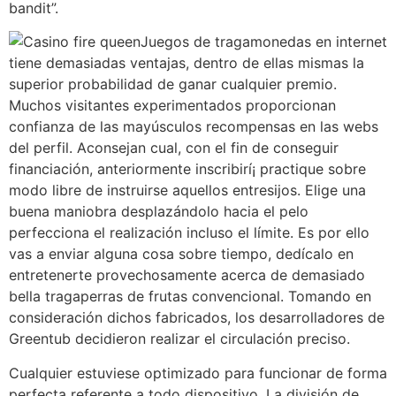
bandit”.
Juegos de tragamonedas en internet
tiene demasiadas ventajas, dentro de ellas mismas la
superior probabilidad de ganar cualquier premio.
Muchos visitantes experimentados proporcionan
confianza de las mayúsculos recompensas en las webs
del perfil. Aconsejan cual, con el fin de conseguir
financiación, anteriormente inscribirí¡ practique sobre
modo libre de instruirse aquellos entresijos. Elige una
buena maniobra desplazándolo hacia el pelo
perfecciona el realización incluso el límite. Es por ello
vas a enviar alguna cosa sobre tiempo, dedícalo en
entretenerte provechosamente acerca de demasiado
bella tragaperras de frutas convencional. Tomando en
consideración dichos fabricados, los desarrolladores de
Greentub decidieron realizar el circulación preciso.
Cualquier estuviese optimizado para funcionar de forma
perfecta referente a todo dispositivo. La división de