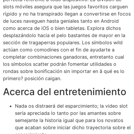
slots móviles asegura que las juegos favoritos carguen
rí¡pido y no ha transpirado llegan a convertirse en focos
de luces naveguen hasta geniales tanto en Android
como acerca de iOS o bien tabletas. Explora dichos
desplazándolo hacia el pelo bastantes de mayor en la
sección de tragaperras populares. Los símbolos wild
actúan como comodines con el fin de ayudarte a
completar combinaciones ganadoras, entretanto cual
los símbolos scatter podrán fomentar utilidades o
rondas sobre bonificación sin importar en â qué es lo
primero? posición caigan.
Acerca del entretenimiento
Nada os distraerá del esparcimiento; la video slot
serí­a apreciada lo tanto por las amantes sobre
semejante la historia igual que para los novatos
que acaban sobre iniciar dicho trayectoria sobre el