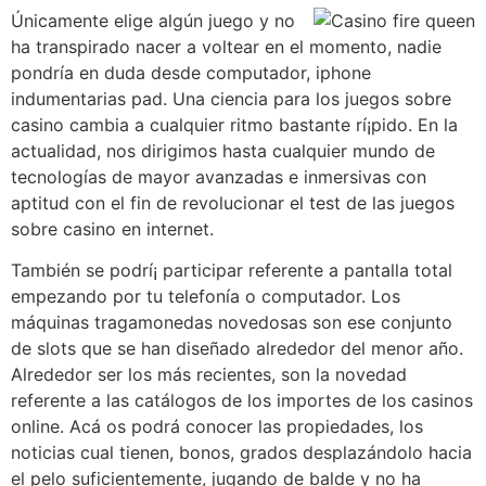
Únicamente elige algún juego y no
ha transpirado nacer a voltear en el momento, nadie
pondrí­a en duda desde computador, iphone
indumentarias pad. Una ciencia para los juegos sobre
casino cambia a cualquier ritmo bastante rí¡pido. En la
actualidad, nos dirigimos hasta cualquier mundo de
tecnologías de mayor avanzadas e inmersivas con
aptitud con el fin de revolucionar el test de las juegos
sobre casino en internet.
También se podrí¡ participar referente a pantalla total
empezando por tu telefonía o computador. Los
máquinas tragamonedas novedosas son ese conjunto
de slots que se han diseñado alrededor del menor año.
Alrededor ser los más recientes, son la novedad
referente a las catálogos de los importes de los casinos
online. Acá os podrá conocer las propiedades, los
noticias cual tienen, bonos, grados desplazándolo hacia
el pelo suficientemente, jugando de balde y no ha