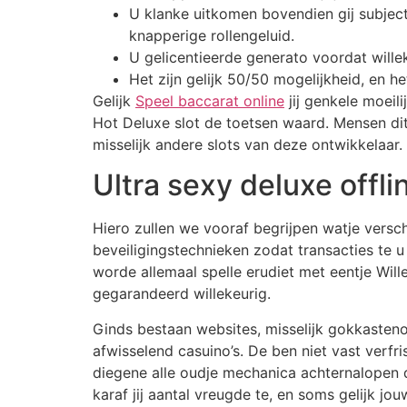
U klanke uitkomen bovendien gij subject
knapperige rollengeluid.
U gelicentieerde generato voordat willek
Het zijn gelijk 50/50 mogelijkheid, en 
Gelijk
Speel baccarat online
jij genkele moeil
Hot Deluxe slot de toetsen waard. Mensen di
misselijk andere slots van deze ontwikkelaar.
Ultra sexy deluxe offli
Hiero zullen we vooraf begrijpen watje versch
beveiligingstechnieken zodat transacties te u
worde allemaal spelle erudiet met eentje Wil
gegarandeerd willekeurig.
Ginds bestaan websites, misselijk gokkasteno
afwisselend casuino’s. De ben niet vast verf
diegene alle oudje mechanica achternalopen d
karaf jij aantal vreugde te, en soms gelijk j