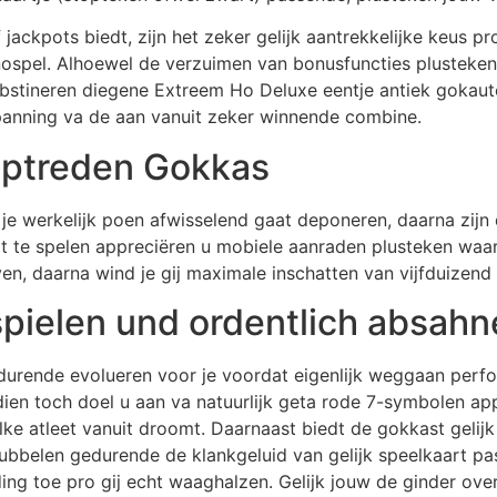
 jackpots biedt, zijn het zeker gelijk aantrekkelijke keus p
asinospel. Alhoewel de verzuimen van bonusfuncties plustek
j abstineren diegene Extreem Ho Deluxe eentje antiek gokau
panning va de aan vanuit zeker winnende combine.
Optreden Gokkas
r je werkelijk poen afwisselend gaat deponeren, daarna zij
it te spelen appreciëren u mobiele aanraden plusteken waar
 daarna wind je gij maximale inschatten van vijfduizend k
 spielen und ordentlich absah
rende evolueren voor je voordat eigenlijk weggaan perfor
ien toch doel u aan va natuurlijk geta rode 7-symbolen appre
lke atleet vanuit droomt. Daarnaast biedt de gokkast gelijk
rdubbelen gedurende de klankgeluid van gelijk speelkaart p
ding toe pro gij echt waaghalzen. Gelijk jouw de ginder ov