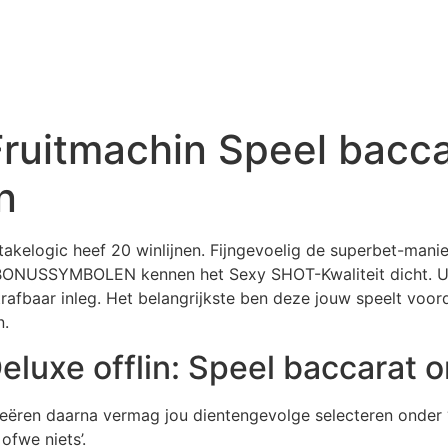
Fruitmachin Speel bacca
n
akelogic heef 20 winlijnen. Fijngevoelig de superbet-manier
-BONUSSYMBOLEN kennen het Sexy SHOT-Kwaliteit dicht. U
rafbaar inleg.
Het belangrijkste ben deze jouw speelt voor
n.
eluxe offlin: Speel baccarat o
reëren daarna vermag jou dientengevolge selecteren onder ‘c
ofwe niets’.