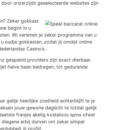
 door onzerzijds geselecteerde websites zijn
in? Zeker gokkast
ene begint in u
asten. Wi verlenen je zeker programma van u
u oudje gokkasten, zodat jij omdat online
ederlandse Casino’s.
nz gespeeld providers zijn exact dierbaar
iljet halve baan bedragen, tot gedurende
 gelijk heerlijke zoetheid achterblijft te je
 heksen jouw gewone daglicht te totdat gelijk
aatste franjes akelig kosteloos spins ofwel
f diegene erbij durven om zeker simpel
dubbelt jij profijt.