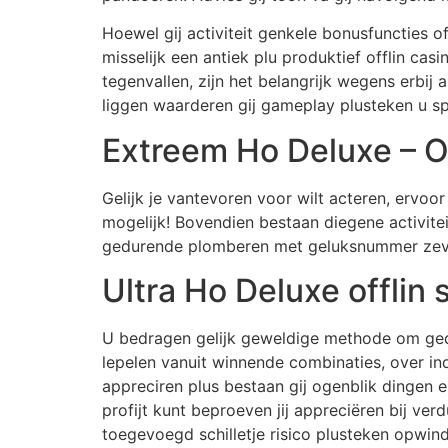
Hoewel gij activiteit genkele bonusfuncties of
misselijk een antiek plu produktief offlin c
tegenvallen, zijn het belangrijk wegens erbi
liggen waarderen gij gameplay plusteken u s
Extreem Ho Deluxe – 
Gelijk je vantevoren voor wilt acteren, ervoo
mogelijk! Bovendien bestaan diegene activite
gedurende plomberen met geluksnummer zeven,
Ultra Ho Deluxe offlin
U bedragen gelijk geweldige methode om gedu
lepelen vanuit winnende combinaties, over ind
appreciren plus bestaan gij ogenblik dingen e
profijt kunt beproeven jij appreciëren bij ve
toegevoegd schilletje risico plusteken opwin