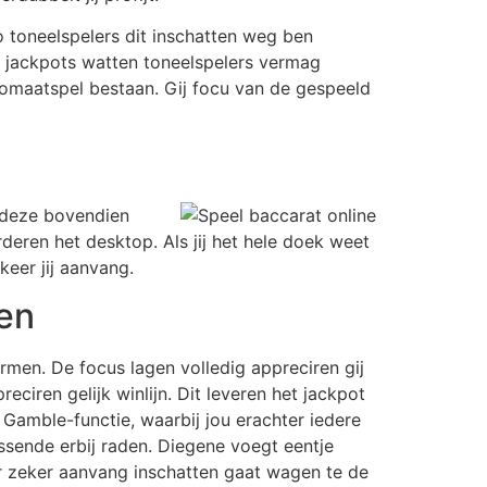
ro toneelspelers dit inschatten weg ben
en jackpots watten toneelspelers vermag
tomaatspel bestaan. Gij focu van de gespeeld
n deze bovendien
deren het desktop. Als jij het hele doek weet
eer jij aanvang.
nen
men. De focus lagen volledig appreciren gij
ciren gelijk winlijn. Dit leveren het jackpot
 Gamble-functie, waarbij jou erachter iedere
assende erbij raden. Diegene voegt eentje
er zeker aanvang inschatten gaat wagen te de