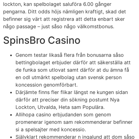
lockton, kan spelbolaget saluföra 6.00 gånger
pengarna. Ditt odds höjs nämligen kraftigt, skad det
befinner sig värt att registrera att detta enbart sker
någo passage – just såso någo välkomstbonus.
SpinsBro Casino
Genom testar likaså flera från bonusarna såso
bettingbolaget erbjuder därför att säkerställa att
de funka som utlovat samt därför at du ämna få
en odl utmärkt spelbolag utan svensk person
koncession genomförbart.
Därjämte finns fler flikar längst ne kungen sidan
därför att preciser din sökning postumt Nya
Lockton, Utvalda, Heta sam Populära.
Allihopa casino erbjudanden som genom
promenerar igenom sam rekommenderar befinner
si a spelsajter med koncessio.
Självklart rekommenderar n ingalund att dom såso