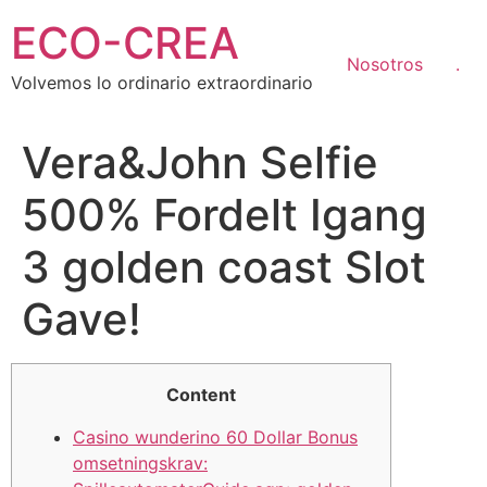
Ir
ECO-CREA
al
contenido
Nosotros
.
Volvemos lo ordinario extraordinario
Vera&John Selfie
500% Fordelt Igang
3 golden coast Slot
Gave!
Content
Casino wunderino 60 Dollar Bonus
omsetningskrav: