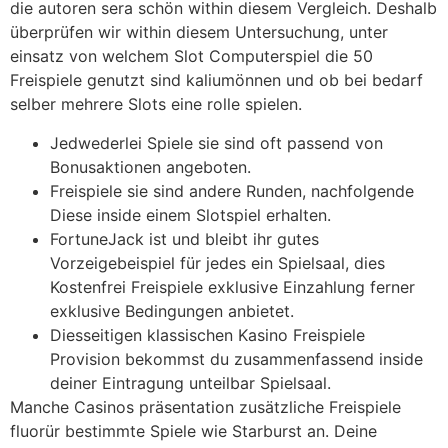
die autoren sera schön within diesem Vergleich. Deshalb
überprüfen wir within diesem Untersuchung, unter
einsatz von welchem Slot Computerspiel die 50
Freispiele genutzt sind kaliumönnen und ob bei bedarf
selber mehrere Slots eine rolle spielen.
Jedwederlei Spiele sie sind oft passend von
Bonusaktionen angeboten.
Freispiele sie sind andere Runden, nachfolgende
Diese inside einem Slotspiel erhalten.
FortuneJack ist und bleibt ihr gutes
Vorzeigebeispiel für jedes ein Spielsaal, dies
Kostenfrei Freispiele exklusive Einzahlung ferner
exklusive Bedingungen anbietet.
Diesseitigen klassischen Kasino Freispiele
Provision bekommst du zusammenfassend inside
deiner Eintragung unteilbar Spielsaal.
Manche Casinos präsentation zusätzliche Freispiele
fluorür bestimmte Spiele wie Starburst an. Deine