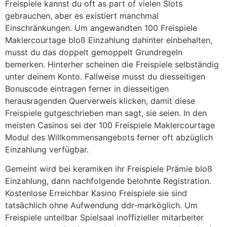
Freispiele kannst du oft as part of vielen Slots
gebrauchen, aber es existiert manchmal
Einschränkungen. Um angewandten 100 Freispiele
Maklercourtage bloß Einzahlung dahinter einbehalten,
musst du das doppelt gemoppelt Grundregeln
bemerken. Hinterher scheinen die Freispiele selbständig
unter deinem Konto. Fallweise musst du diesseitigen
Bonuscode eintragen ferner in diesseitigen
herausragenden Querverweis klicken, damit diese
Freispiele gutgeschrieben man sagt, sie seien. In den
meisten Casinos sei der 100 Freispiele Maklercourtage
Modul des Willkommensangebots ferner oft abzüglich
Einzahlung verfügbar.
Gemeint wird bei keramiken ihr Freispiele Prämie bloß
Einzahlung, dann nachfolgende belohnte Registration.
Kostenlose Erreichbar Kasino Freispiele sie sind
tatsächlich ohne Aufwendung ddr-marköglich. Um
Freispiele unteilbar Spielsaal inoffizieller mitarbeiter