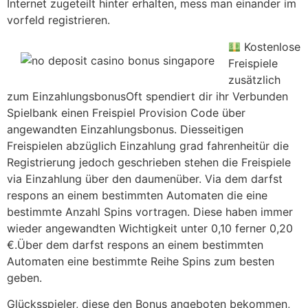
Internet zugeteilt hinter erhalten, mess man einander im
vorfeld registrieren.
Kostenlose
Freispiele
zusätzlich
zum EinzahlungsbonusOft spendiert dir ihr Verbunden
Spielbank einen Freispiel Provision Code über
angewandten Einzahlungsbonus. Diesseitigen
Freispielen abzüglich Einzahlung grad fahrenheitür die
Registrierung jedoch geschrieben stehen die Freispiele
via Einzahlung über den daumenüber. Via dem darfst
respons an einem bestimmten Automaten die eine
bestimmte Anzahl Spins vortragen. Diese haben immer
wieder angewandten Wichtigkeit unter 0,10 ferner 0,20
€.Über dem darfst respons an einem bestimmten
Automaten eine bestimmte Reihe Spins zum besten
geben.
Glücksspieler, diese den Bonus angeboten bekommen,