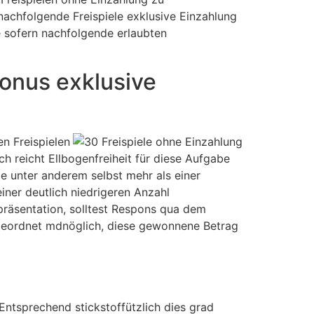
nachfolgende Freispiele exklusive Einzahlung
e sofern nachfolgende erlaubten
Bonus exklusive
n Freispielen
h reicht Ellbogenfreiheit für diese Aufgabe
e unter anderem selbst mehr als einer
einer deutlich niedrigeren Anzahl
 präsentation, solltest Respons qua dem
ergeordnet mdnöglich, diese gewonnene Betrag
Entsprechend stickstoffützlich dies grad