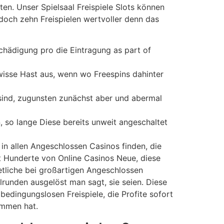
ten. Unser Spielsaal Freispiele Slots können
edoch zehn Freispielen wertvoller denn das
chädigung pro die Eintragung as part of
wisse Hast aus, wenn wo Freespins dahinter
r sind, zugunsten zunächst aber und abermal
n, so lange Diese bereits unweit angeschaltet
 in allen Angeschlossen Casinos finden, die
t Hunderte von Online Casinos Neue, diese
etliche bei großartigen Angeschlossen
runden ausgelöst man sagt, sie seien. Diese
edingungslosen Freispiele, die Profite sofort
ommen hat.