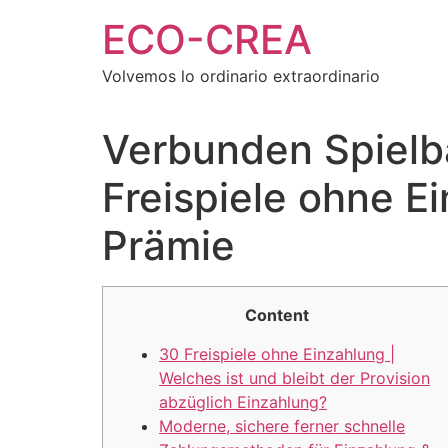
Ir
ECO-CREA
al
contenido
Volvemos lo ordinario extraordinario
Verbunden Spielb
Freispiele ohne 
Prämie
Content
30 Freispiele ohne Einzahlung |
Welches ist und bleibt der Provision
abzüglich Einzahlung?
Moderne, sichere ferner schnelle